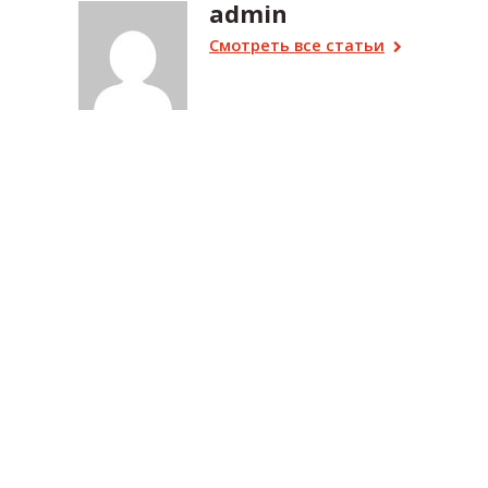
admin
Смотреть все статьи
Для повышения удобства сайта мы используем cookies (
подро
ПОХОЖИЕ СТАТЬИ
Сальских
отцов
приглашают
поучаствовать
в премии
Сальчан
«Папа
присоед
года»
к ХIII