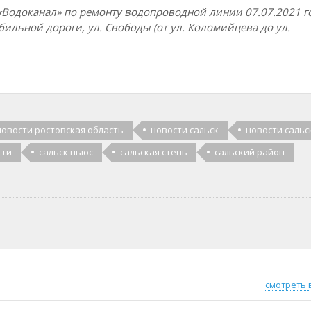
Водоканал» по ремонту водопроводной линии 07.07.2021 го
обильной дороги, ул. Свободы (от ул. Коломийцева до ул.
новости ростовская область
новости сальск
новости сальс
сти
сальск ньюс
сальская степь
сальский район
смотреть 