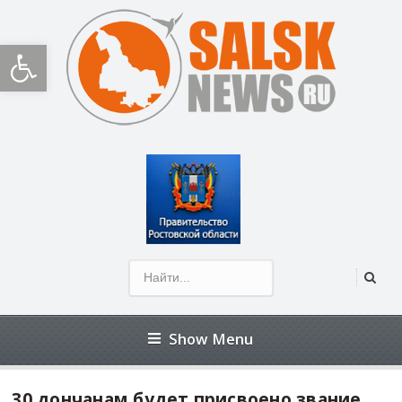
Открыть панель инструментов
Show Menu
30 дончанам будет присвоено звание