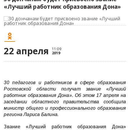
«Лучший работник образования Дона»
22 апреля
11:09
2019
30 педагогов и работников в сфере образования
Ростовской области получат звание «Лучший
Для повышения удобства сайта мы используем cookies
работник образования Дона». Об этом 17 апреля на
(
подробнее
). К сайту подключены сервисы
заседании областного правительства сообщила
Yandex.Metrika, LiveInternet, top.mail.ru, которые также
министр общего и профессионального образования
использует файлы cookie (
подробнее
).
региона Лариса Балина.
Я согласна/согласен
Звание «Лучший работник образования Дона»