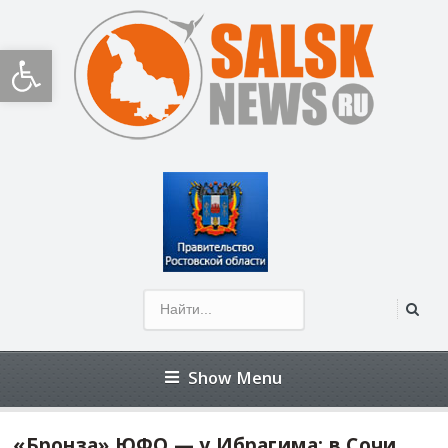
Открыть панель инструментов
Show Menu
«Бронза» ЮФО — у Ибрагима: в Сочи