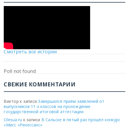
Смотреть все истории
Poll not found
СВЕЖИЕ КОММЕНТАРИИ
Виктор
к записи
Завершился приём заявлений от
выпускников 11-х классов на прохождение
государственной итоговой аттестации
Olesua.ru
к записи
В Сальске в пятый раз прошёл конкурс
«Мисс «Ренессанс»