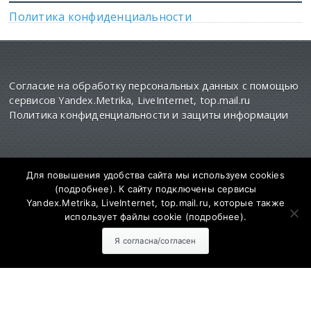
Политика конфиденциальности
Согласие на обработку персональных данных с помощью
сервисов Yandex.Metrika, LiveInternet, top.mail.ru
Политика конфиденциальности и защиты информации
Для повышения удобства сайта мы используем cookies
(
подробнее
). К сайту подключены сервисы
Yandex.Metrika, LiveInternet, top.mail.ru, которые также
использует файлы cookie (
подробнее
).
СМИ Сетевое издание "SalskNews" зарегистрировано
федеральной службе по надзору
в сфере связи информационных технологий и
Я согласна/согласен
массовых коммуникаций (РОСКОМНАДЗОР)
Регистрационный номер и дата принятия решения о
регистрации ЭЛ № ФС 77 - 73811 от 28.09.2018 года
Адрес редакции: 347630, Ростовская обл., Сальский р-н,
г. Сальск, ул. Севастопольская, д. 12. Главный редактор
сайта - Муратов Сергей Александрович. Для детей