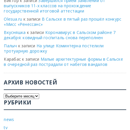
Виктор
к записи
Завершился приём заявлений от
выпускников 11-х классов на прохождение
государственной итоговой аттестации
Olesua.ru
к записи
В Сальске в пятый раз прошёл конкурс
«Мисс «Ренессанс»
Вкусняшка
к записи
Коронавирус в Сальском районе 7
декабря: ковидный госпиталь снова переполнен
Палыч
к записи
На улице Коминтерна постелили
тротуарную дорожку
Карабас
к записи
Малые архитектурные формы в Сальске
в очередной раз пострадали от набегов вандалов
АРХИВ НОВОСТЕЙ
РУБРИКИ
news
tv