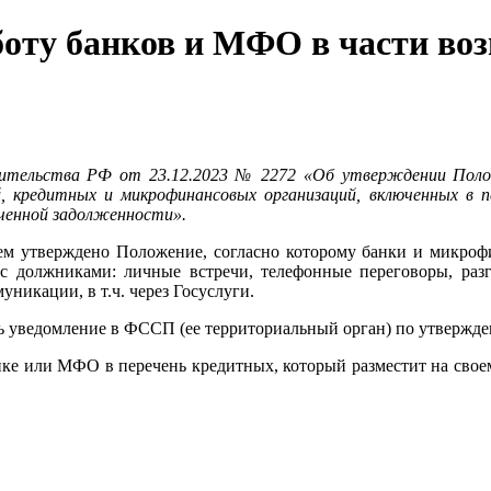
оту банков и МФО в части воз
вительства РФ от 23.12.2023 № 2272 «Об утверждении Полож
й, кредитных и микрофинансовых организаций, включенных в п
оченной задолженности».
ием утверждено Положение, согласно которому банки и микро
 с должниками: личные встречи, телефонные переговоры, разг
никации, в т.ч. через Госуслуги.
ть уведомление в ФССП (ее территориальный орган) по утвержд
ке или МФО в перечень кредитных, который разместит на своем 