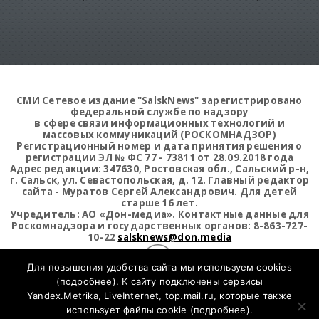
СМИ Сетевое издание "SalskNews" зарегистрировано
федеральной службе по надзору
в сфере связи информационных технологий и
массовых коммуникаций (РОСКОМНАДЗОР)
Регистрационный номер и дата принятия решения о
регистрации ЭЛ № ФС 77 - 73811 от 28.09.2018 года
Адрес редакции: 347630, Ростовская обл., Сальский р-н,
г. Сальск, ул. Севастопольская, д. 12. Главный редактор
сайта - Муратов Сергей Александрович. Для детей
старше 16 лет.
Учредитель: АО «Дон-медиа». Контактные данные для
Роскомнадзора и государственных органов: 8-863-727-
10-22
salsknews@don.media
Для повышения удобства сайта мы используем cookies
Открыть статистику сайта
(
подробнее
). К сайту подключены сервисы
Yandex.Metrika, LiveInternet, top.mail.ru, которые также
использует файлы cookie (
подробнее
).