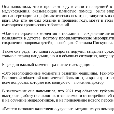
Она напомнила, что в прошлом году в связи с пандемией в 
медучреждения, оказывающие плановую помощь, были зак
диспансеризации и профилактических осмотров, запустить их в
врач. Все, кто не был охвачен в прошлом году, могут в это
имеющихся хронических заболеваний.
«Один из серьезных моментов в послании – сохранение жизн
появляются в детстве, поэтому профилактические мероприят
сохранению здоровья детей», – сообщила Светлана Пискунова.
Также она рада, что глава государства поручил выделить сре
только в период пандемии, но и в обычных ситуациях, когда н
Еще один важный момент – развитие телемедицины.
«Это революционные моменты в развитии медицины. Технолог
Ростовской областной клинической больницы, и врачи дают ре
всем вопросам, которые нас волнуют», – пояснила доктор.
В заключение она напомнила, что 2021 год объявлен губерн
выстроить работу поликлиник в зависимости от потребностей 
и на обучение медработников, и на привлечение нового персон
«Все это позволит качественно улучшить медицинскую помощь 