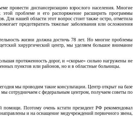
ъеме провести диспансеризацию взрослого населения. Многие
 этой проблеме и его распоряжение расширить программы
в. Для нашей области этот вопрос стоит также остро, отметила
 помогает предотвратить тяжелые заболевания или осложнения
тельность жизни должна достичь 78 лет. Но многие проблемы
 детский хирургический центр, мы уделяем большое внимание
большая протяженность дорог, и «скорые» сильно нагружены не
ленных пунктов или районов, но и в областные больницы.
одня мы проводим такие консультации. Центр открыт на базе
е мы сотрудничаем с федеральным центром, получаем советы по
ой помощи. Поэтому очень кстати президент РФ рекомендовал
т направлены и на оснащение медучреждений первичного звена,