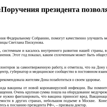
«Поручения президента позвол
лания Федеральному Собранию, помогут качественно улучшить м
ьницы Светлана Пискунова.
, системным и касалось внутреннего развития нашей страны, 
анения. Этот год показал, каким сплоченным может быть общест
лонтеров за самоотверженную работу, и отметила, что на Дону 
 центр, губернатор и медицинское сообщество в постоянном вз
рекомендовала жителям Дона позаботиться о своем здоровье.
вида вакцины от новой коронавирусной инфекции. Вы помните,
нащения. Очень крупная сумма пошла на оборудование медучрежд
е нужно фантазировать, что вакцина приносит вред. Вакцинаци
емости в других странах, небольшом подъеме в Москве. Коне
есь к посланию президента РФ», – призвала доктор.