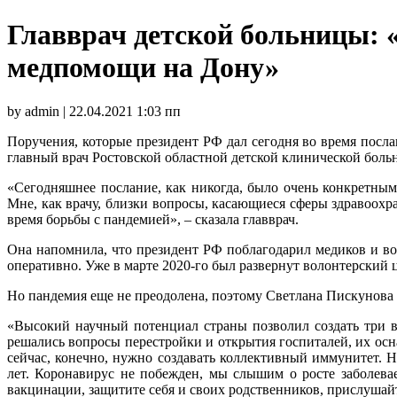
Главврач детской больницы: 
медпомощи на Дону»
by admin | 22.04.2021 1:03 пп
Поручения, которые президент РФ дал сегодня во время пос
главный врач Ростовской областной детской клинической бол
«Сегодняшнее послание, как никогда, было очень конкретным
Мне, как врачу, близки вопросы, касающиеся сферы здравоохр
время борьбы с пандемией», – сказала главврач.
Она напомнила, что президент РФ поблагодарил медиков и во
оперативно. Уже в марте 2020-го был развернут волонтерский
Но пандемия еще не преодолена, поэтому Светлана Пискунова 
«Высокий научный потенциал страны позволил создать три 
решались вопросы перестройки и открытия госпиталей, их ос
сейчас, конечно, нужно создавать коллективный иммунитет. Н
лет. Коронавирус не побежден, мы слышим о росте заболева
вакцинации, защитите себя и своих родственников, прислушайт