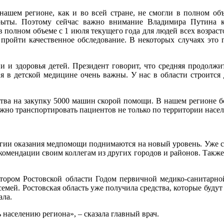
нашем регионе, как и во всей стране, не смогли в полном об
рыты. Поэтому сейчас важно внимание Владимира Путина к
 полном объеме с 1 июля текущего года для людей всех возрасто
м пройти качественное обследование. В некоторых случаях это
и и здоровья детей. Президент говорит, что средняя продолжи
ия в детской медицине очень важны. У нас в области строится
дства на закупку 5000 машин скорой помощи. В нашем регионе 
ужно транспортировать пациентов не только по территории насе
ии оказания медпомощи поднимаются на новый уровень. Уже сег
комендации своим коллегам из других городов и районов. Такж
атором Ростовской области Годом первичной медико-санитарн
семей. Ростовская область уже получила средства, которые буду
ала.
населению региона», – сказала главный врач.