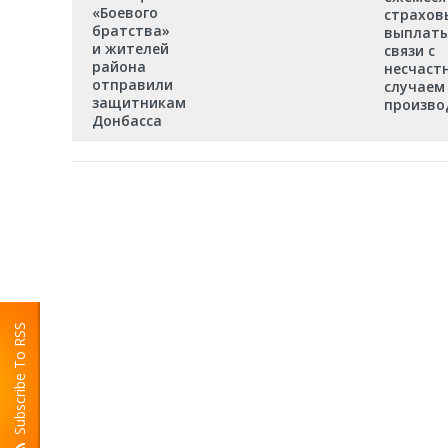
«Боевого
страхов
братства»
выплаты
и жителей
связи с
района
несчаст
отправили
случаем
защитникам
произво
Донбасса
Subscribe To RSS