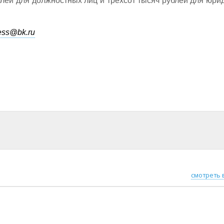
лей для должностных лиц и трехсот тысяч рублей для юри
ess@bk.ru
смотреть 