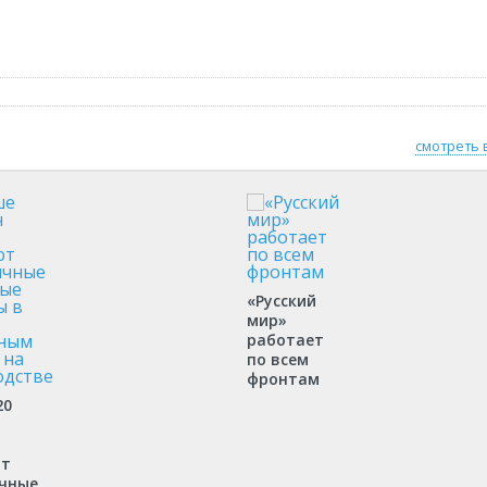
смотреть 
«Русский
мир»
работает
по всем
фронтам
20
ют
чные