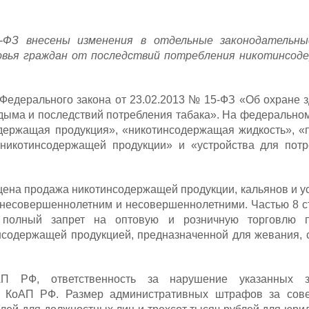
-ФЗ внесены изменения в отдельные законодательн
ровья граждан от последствий потребления никотинсод
Федерального закона от 23.02.2013 № 15-ФЗ «Об охране 
дыма и последствий потребления табака». На федерально
одержащая продукция», «никотинсодержащая жидкость», 
 никотинсодержащей продукции» и «устройства для потр
ена продажа никотинсодержащей продукции, кальянов и у
несовершеннолетним и несовершеннолетними. Частью 8 с
полный запрет на оптовую и розничную торговлю 
нсодержащей продукцией, предназначенной для жевания, 
П РФ, ответственность за нарушение указанных з
53 КоАП РФ. Размер административных штрафов за сов