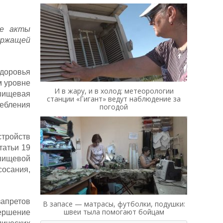
ые акты
ержащей
здоровья
м уровне
И в жару, и в холод: метеорологии
«пищевая
станции «Гигант» ведут наблюдение за
ебления
погодой
стройств
татьи 19
пищевой
сосания,
апретов
В запасе — матрасы, футболки, подушки:
швеи тыла помогают бойцам
ершение