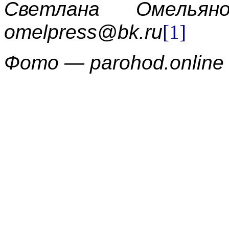
Светлана Омельяно
omelpress@bk.ru
[1]
Фото — parohod.online
salsknews.ru
Post Views:
2 743
Endnotes:
omelpress@bk.ru
: mai