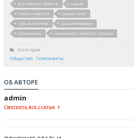
ростовская область
сальск
Сальск новости
сальск ньюс
сальская степь
сальский район
сальскньюс
сальскньюс. новости сальска
Категории:
Общество
Телесюжеты
ОБ АВТОРЕ
admin
Смотреть все статьи