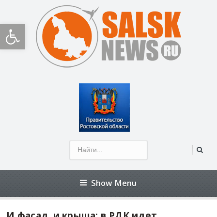
Открыть панель инструментов
Show Menu
И фасад, и крыша: в РДК идет