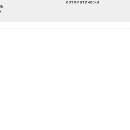
автоматически
ль
н