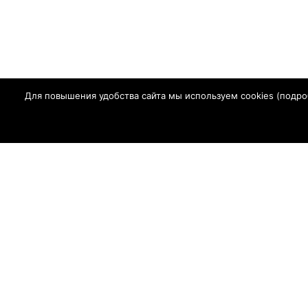
Для повышения удобства сайта мы используем cookies (
подро
Главная
Г
СМИ Сетевое
в сфере связ
Регистрационный ном
Адрес редакции: 347630, Ростовская обл., Сальский