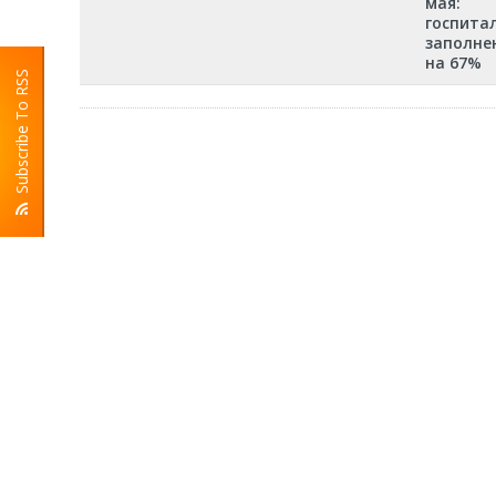
мая:
госпита
заполне
на 67%
Subscribe To RSS