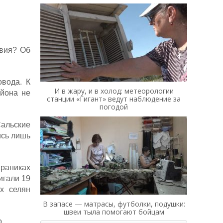
твия? Об
овода. К
И в жару, и в холод: метеорологии
айона не
станции «Гигант» ведут наблюдение за
погодой
Сальские
ись лишь
араниках
игали 19
ах селян
В запасе — матрасы, футболки, подушки:
швеи тыла помогают бойцам
.