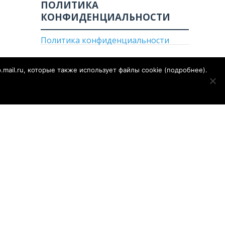
ПОЛИТИКА
КОНФИДЕНЦИАЛЬНОСТИ
Политика конфиденциальности
p.mail.ru, которые также использует файлы cookie (
подробнее
).
е
Огород
Газета «Сальская степь»
Конкурсы
е по надзору
РОСКОМНАДЗОР)
1 от 28.09.2018 года
ор сайта - Муратов Сергей Александрович. Для детей