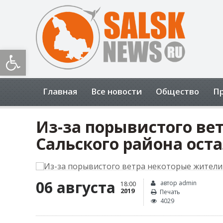
Открыть панель инструментов
Главная
Все новости
Общество
П
Из-за порывистого ве
Сальского района оста
06 августа
автор admin
18:00
2019
Печать
4029