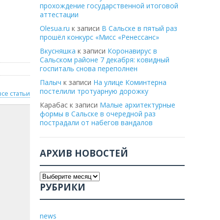
прохождение государственной итоговой
аттестации
Olesua.ru
к записи
В Сальске в пятый раз
прошёл конкурс «Мисс «Ренессанс»
Вкусняшка
к записи
Коронавирус в
Сальском районе 7 декабря: ковидный
госпиталь снова переполнен
Палыч
к записи
На улице Коминтерна
постелили тротуарную дорожку
все статьи
Карабас
к записи
Малые архитектурные
формы в Сальске в очередной раз
пострадали от набегов вандалов
АРХИВ НОВОСТЕЙ
РУБРИКИ
news