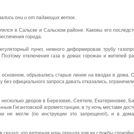
вались они и от падающих веток.
гулялся в Сальске и Сальском районе. Каковы его последс
беспечения города.
егуляторный пункт, немного деформировав трубу газопр
. Поэтому отключения газа в домах горожан и жителей р
 основном, обрывались старые линии на вводах в дома. 
 без официального запроса давать отказались, ограничил
о несколько дворов в Березовке, Сеятеле, Екатериновке, Б
анным Гигантовской агрометстанции, в ту ночь местами дост
ки не могли (по инструкции это запрещено!), и в дом
 сказал, что ветреная ночь прошла для их службы спокойно