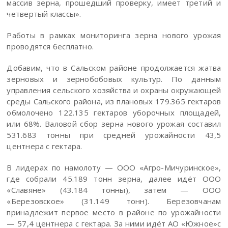
массив зерна, прошедший проверку, имеет третий и
четвертый классы».
Работы в рамках мониторинга зерна нового урожая
проводятся бесплатно.
Добавим, что в Сальском районе продолжается жатва
зерновых и зернобобовых культур. По данным
управления сельского хозяйства и охраны окружающей
среды Сальского района, из плановых 179.365 гектаров
обмолочено 122.135 гектаров уборочных площадей,
или 68%. Валовой сбор зерна нового урожая составил
531.683 тонны при средней урожайности 43,5
центнера с гектара.
В лидерах по намолоту — ООО «Агро-Мичуринское»,
где собрали 45.189 тонн зерна, далее идёт ООО
«Славяне» (43.184 тонны), затем — ООО
«Березовское» (31.149 тонн). Березовчанам
принадлежит первое место в районе по урожайности
— 57,4 центнера с гектара. За ними идёт АО «Южное»с