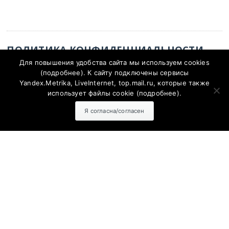
ПОЛИТИКА КОНФИДЕНЦИАЛЬНОСТИ
Для повышения удобства сайта мы используем cookies
Политика конфиденциальности
(
подробнее
). К сайту подключены сервисы
Yandex.Metrika, LiveInternet, top.mail.ru, которые также
использует файлы cookie (
подробнее
).
Я согласна/согласен
Согласие на обработку персональных данных с помощью
сервисов Yandex.Metrika, LiveInternet, top.mail.ru
Политика конфиденциальности и защиты информации
СМИ Сетевое издание "SalskNews" зарегистрировано