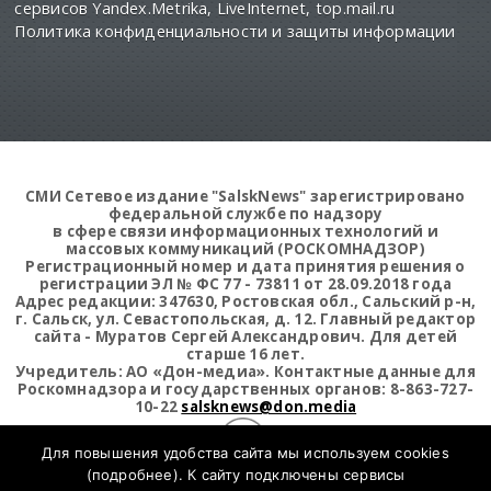
сервисов Yandex.Metrika, LiveInternet, top.mail.ru
Политика конфиденциальности и защиты информации
СМИ Сетевое издание "SalskNews" зарегистрировано
федеральной службе по надзору
в сфере связи информационных технологий и
массовых коммуникаций (РОСКОМНАДЗОР)
Регистрационный номер и дата принятия решения о
регистрации ЭЛ № ФС 77 - 73811 от 28.09.2018 года
Адрес редакции: 347630, Ростовская обл., Сальский р-н,
г. Сальск, ул. Севастопольская, д. 12. Главный редактор
сайта - Муратов Сергей Александрович. Для детей
старше 16 лет.
Учредитель: АО «Дон-медиа». Контактные данные для
Роскомнадзора и государственных органов: 8-863-727-
10-22
salsknews@don.media
Для повышения удобства сайта мы используем cookies
(
подробнее
). К сайту подключены сервисы
Открыть статистику сайта