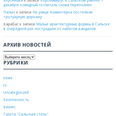
Вкусняшка
к записи
Коронавирус в Сальском районе 7
декабря: ковидный госпиталь снова переполнен
Палыч
к записи
На улице Коминтерна постелили
тротуарную дорожку
Карабас
к записи
Малые архитектурные формы в Сальске
в очередной раз пострадали от набегов вандалов
АРХИВ НОВОСТЕЙ
РУБРИКИ
news
tv
Uncategorized
Безопасность
Бизнес
Газета "Сальская степь"