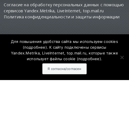
Согласие на обработку персональных данных с помощью
сервисов Yandex.Metrika, LiveInternet, top.mail.ru
Политика конфиденциальности и защиты информации
Для повышения удобства сайта мы используем cookies
(
подробнее
). К сайту подключены сервисы
Yandex.Metrika, LiveInternet, top.mail.ru, которые также
использует файлы cookie (
подробнее
).
СМИ Сетевое издание "SalskNews" зарегистрировано
федеральной службе по надзору
в сфере связи информационных технологий и
Я согласна/согласен
массовых коммуникаций (РОСКОМНАДЗОР)
Регистрационный номер и дата принятия решения о
регистрации ЭЛ № ФС 77 - 73811 от 28.09.2018 года
Адрес редакции: 347630, Ростовская обл., Сальский р-н,
г. Сальск, ул. Севастопольская, д. 12. Главный редактор
сайта - Муратов Сергей Александрович. Для детей
старше 16 лет.
Учредитель: АО «Дон-медиа». Контактные данные для
Роскомнадзора и государственных органов: 8-863-727-
10-22
salsknews@don.media