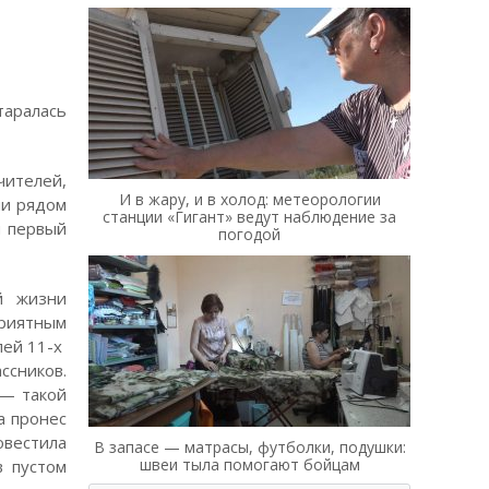
таралась
чителей,
И в жару, и в холод: метеорологии
ми рядом
станции «Гигант» ведут наблюдение за
и первый
погодой
й жизни
приятным
лей 11-х
сников.
 — такой
а пронес
овестила
В запасе — матрасы, футболки, подушки:
швеи тыла помогают бойцам
в пустом