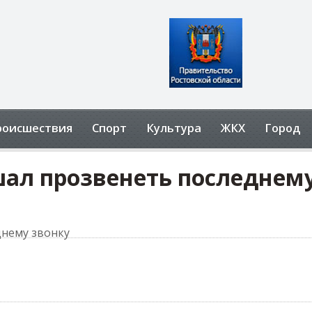
роисшествия
Спорт
Культура
ЖКХ
Город
шал прозвенеть последнем