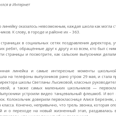
ился в Интернет
 линейку оказалось невозможным, каждая школа как могла с
иков. К слову, в городе и районе их – 363.
 страницах в социальных сетях поздравления директора, у
их ребят, обращённые друг к другу и ко всем, кто был с ни
ти страницы и посмотрите, как сальские выпускники делал
ная линейка и самые интересные моменты школьно
шла на телефоны выпускников рано утром 29 мая, и стала 
директора школы Светланы Лысиковой, классных руководите
евой, а также самых маленьких школьников — первоклас
Выпускники устроили видео танцевальный флешмоб. И вот
к. Колокольчик доверили первокласснице Алисе Березняк, 
класса. Конечно, непривычно, что трель звонка, которая оп
й и о переходе на новый жизненный этап, раздавалась 