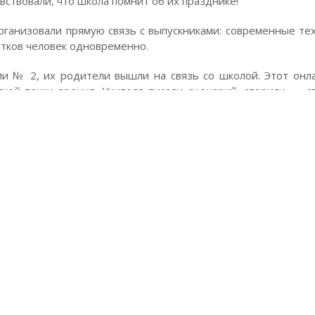
вствовали, что школа помнит об их празднике!
организовали прямую связь с выпускниками: современные те
тков человек одновременно.
ии № 2, их родители вышли на связь со школой. Этот онл
ской точки зрения. Учителя писали сценарий, спорили — с
ации ребята как можно полнее ощутили атмосферу празд
ора по воспитательной работе Наталия Мягкая, за техни
цветов, украшенный алой лентой последний звонок. На 
нного. Для учителей каждый из этих ребят стал родным
оки естественных наук. Совершенно разноплановые личност
ноплановыми идеями, которые потом вырывались наружу 
водители Ольга Блинкова и Елена Андриенко.
ывает приказ об окончании ребятами школы. Напутственн
от обычного: «Последнюю школьную четверть, последние
та, провели на «дистанционке». Я знаю, что совсем не так
ато теперь вы точно знаете, что судьба готова в любо