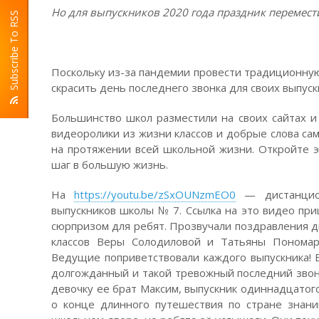
Но для выпускников 2020 года праздник перемест
Subscribe To RSS
Поскольку из-за пандемии провести традиционную
скрасить день последнего звонка для своих выпускн
Большинство школ разместили на своих сайтах и
видеоролики из жизни классов и добрые слова сам
на протяжении всей школьной жизни. Откройте э
шаг в большую жизнь.
На
https://youtu.be/zSxOUNzmEO0
— дистанцион
выпускников школы № 7. Ссылка на это видео при
сюрпризом для ребят. Прозвучали поздравления 
классов Веры Солодиловой и Татьяны Пономар
Ведущие поприветствовали каждого выпускника! 
долгожданный и такой тревожный последний звоно
девочку ее брат Максим, выпускник одиннадцатого 
о конце длинного путешествия по стране знани