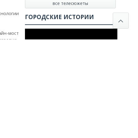
все телесюжеты
хнологии
ГОРОДСКИЕ ИСТОРИИ
айн-мост
тарались
ника. За
ческую –
экране –
Смотреть все истории
. Они –
и, из-за
бурными
Poll not found
СВЕЖИЕ КОММЕНТАРИИ
ое слово
 уроки,
 вы себе
Виктор
к записи
Завершился приём
й момент
заявлений от выпускников 11-х классов на