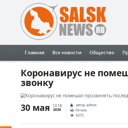
Открыть панель инструментов
Главная
Все новости
Общество
П
Коронавирус не поме
звонку
30 мая
автор admin
12:18
2020
Печать
6375