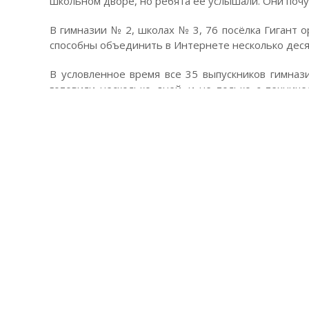
школьном дворе, но ребята её услышали. Они почу
В гимназии № 2, школах № 3, 76 посёлка Гигант 
способны объединить в Интернете несколько деся
В условленное время все 35 выпускников гимназ
готовили несколько дней, и не только с техниче
сделать всё, чтобы при всей необычности ситу
творческую часть отвечала заместитель директ
учитель информатики Оксана Погорелова.
В классе – любимые учителя, большая корзина 
калейдоскоп юных лиц! Но это для непосвящё
совершенно разные: технари, гуманитарии, знат
чего атмосфера в классе бурлила самыми раз
потоками. Как никто, об этом знают классные руко
Звучит гимн России, и директор гимназии зачит
Натальи Ольховской на этот раз отличалось 
последние мгновения уходящего детства вы, ребя
представляли последний школьный звонок, но з