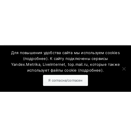
Для повышения удобства сайта мы используем cookies
ПОЛИТИКА КОНФИДЕНЦИАЛЬНОСТИ
(
подробнее
). К сайту подключены сервисы
Yandex.Metrika, LiveInternet, top.mail.ru, которые также
Политика конфиденциальности
использует файлы cookie (
подробнее
).
Я согласна/согласен
Согласие на обработку персональных данных с помощью
сервисов Yandex.Metrika, LiveInternet, top.mail.ru
Политика конфиденциальности и защиты информации