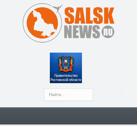
Show Menu
На дорогах Сальского района идёт