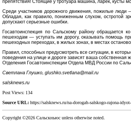
препятствия! Стоящие у тротуара машина, ларек, кусты 
Среди участников дорожного движения, пожилые люди — 
Обладая, как правило, пониженным слухом, остротой з
допускают серьезные ошибки.
Госавтоинспекция по Сальскому району обращается к
пешеходам — уступать им дорогу, оказывать помощь пр
пешеходных переходах, в жилых зонах, в местах останово
Правил, способных предусмотреть все ситуации, в которы
поведения на улице и дороге зависят ваша собственная ж
Отделения Госавтоинспекции Отдела МВД России по Саль
Светлана Глушко, glushko.svetlana@mail.ru
salsknews.ru
Post Views:
134
Source URL:
https://salsknews.ru/na-dorogah-salskogo-rajona-idyot
Copyright ©2026 Сальскньюс unless otherwise noted.