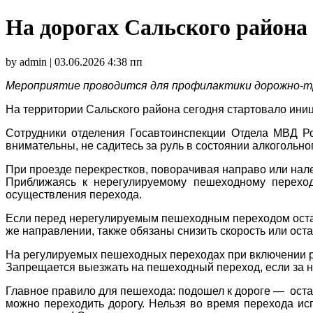
На дорогах Сальского района
by admin | 03.06.2026 4:38 пп
Мероприятие проводится для профилактики дорожно-т
На территории Сальского района сегодня стартовало ини
Сотрудники отделения Госавтоинспекции Отдела МВД Р
внимательны, не садитесь за руль в состоянии алкогольн
При проезде перекрестков, поворачивая направо или нале
Приближаясь к нерегулируемому пешеходному переход
осуществления перехода.
Если перед нерегулируемым пешеходным переходом остано
же направлении, также обязаны снизить скорость или оста
На регулируемых пешеходных переходах при включении р
Запрещается выезжать на пешеходный переход, если за н
Главное правило для пешехода: подошел к дороге — остано
можно переходить дорогу. Нельзя во время перехода ис