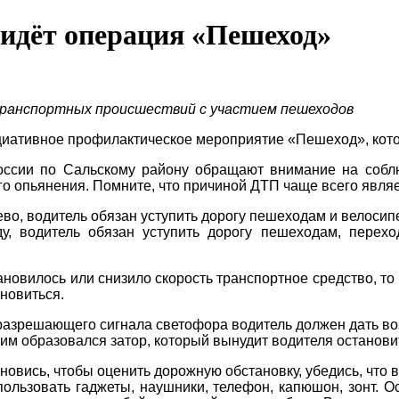
 идёт операция «Пешеход»
ранспортных происшествий с участием пешеходов
циативное профилактическое мероприятие «Пешеход», кото
оссии по Сальскому району обращают внимание на соб
ого опьянения. Помните, что причиной ДТП чаще всего явля
во, водитель обязан уступить дорогу пешеходам и велосип
у, водитель обязан уступить дорогу пешеходам, перех
вилось или снизило скорость транспортное средство, то 
новиться.
азрешающего сигнала светофора водитель должен дать во
им образовался затор, который вынудит водителя останов
вись, чтобы оценить дорожную обстановку, убедись, что вс
пользовать гаджеты, наушники, телефон, капюшон, зонт. 