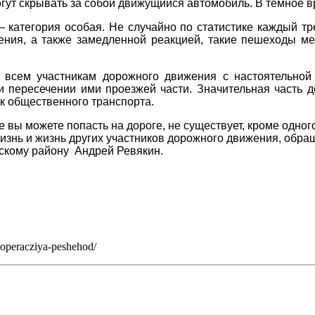
могут скрывать за собой движущийся автомобиль. В темное
категория особая. Не случайно по статистике каждый тр
рения, а также замедленной реакцией, такие пешеходы м
о всем участникам дорожного движения с настоятельно
и пересечении ими проезжей части. Значительная часть
к общественного транспорта.
е вы можете попасть на дороге, не существует, кроме одно
изнь и жизнь других участников дорожного движения, обр
скому району Андрей Ревякин.
-operacziya-peshehod/