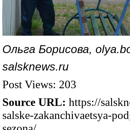
Ольга Борисова, olya.b
salsknews.ru
Post Views:
203
Source URL:
https://salsk
salske-zakanchivaetsya-po
sezona/