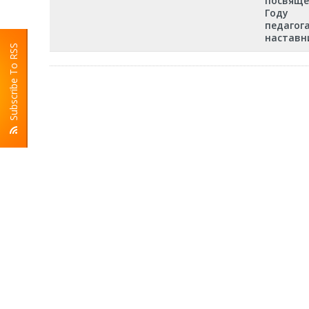
посвяще
Году
педагога
наставн
Subscribe To RSS