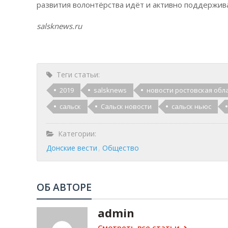
развития волонтёрства идёт и активно поддержив
salsknews.ru
Теги статьи:
2019
salsknews
новости ростовская обл
сальск
Сальск новости
сальск ньюс
Категории:
Донские вести
Общество
ОБ АВТОРЕ
admin
Смотреть все статьи