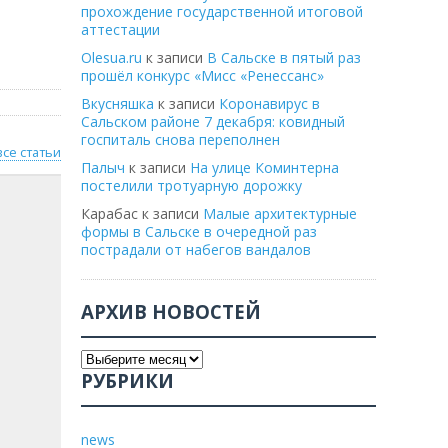
прохождение государственной итоговой
аттестации
Olesua.ru
к записи
В Сальске в пятый раз
прошёл конкурс «Мисс «Ренессанс»
Вкусняшка
к записи
Коронавирус в
Сальском районе 7 декабря: ковидный
госпиталь снова переполнен
все статьи
Палыч
к записи
На улице Коминтерна
постелили тротуарную дорожку
Карабас
к записи
Малые архитектурные
формы в Сальске в очередной раз
пострадали от набегов вандалов
АРХИВ НОВОСТЕЙ
РУБРИКИ
news