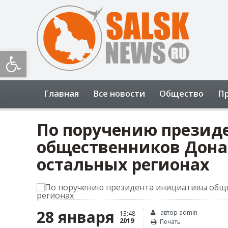
Открыть панель инструментов
Главная
Все новости
Общество
П
По поручению презид
общественников Дона
остальных регионах
28 января
автор admin
13:48
2019
Печать