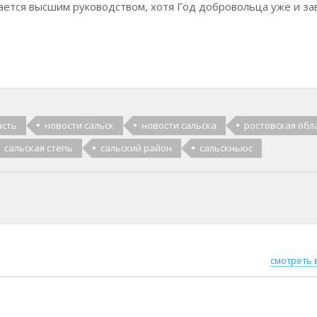
ается высшим руководством, хотя Год добровольца уже и за
асть
новости сальск
новости сальска
ростовская обл
сальская степь
сальский район
сальскньюс
смотреть 