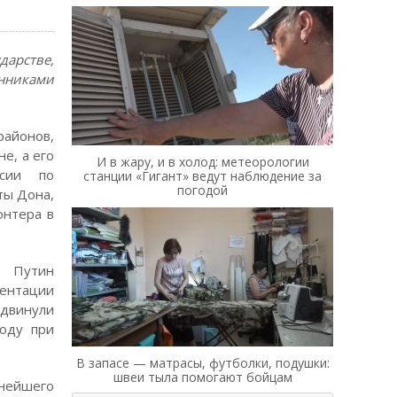
дарстве,
енниками
районов,
е, а его
И в жару, и в холод: метеорологии
ссии по
станции «Гигант» ведут наблюдение за
погодой
ты Дона,
онтера в
р Путин
иентации
ыдвинули
оду при
В запасе — матрасы, футболки, подушки:
швеи тыла помогают бойцам
ьнейшего