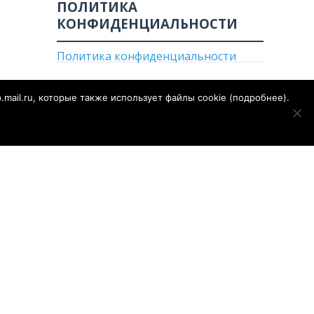
ПОЛИТИКА
КОНФИДЕНЦИАЛЬНОСТИ
Политика конфиденциальности
p.mail.ru, которые также использует файлы cookie (
подробнее
).
е
Огород
Газета «Сальская степь»
Конкурсы
е по надзору
РОСКОМНАДЗОР)
1 от 28.09.2018 года
ор сайта - Муратов Сергей Александрович. Для детей