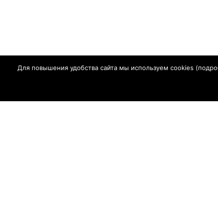
Для повышения удобства сайта мы используем cookies (
подро
Главная
Г
СМИ Сетевое
в сфере связ
Регистрационный ном
Адрес редакции: 347630, Ростовская обл., Сальский