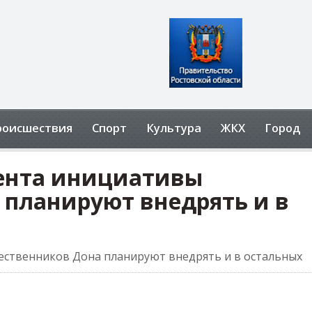
роисшествия
Спорт
Культура
ЖКХ
Город
ента инициативы
 планируют внедрять и в