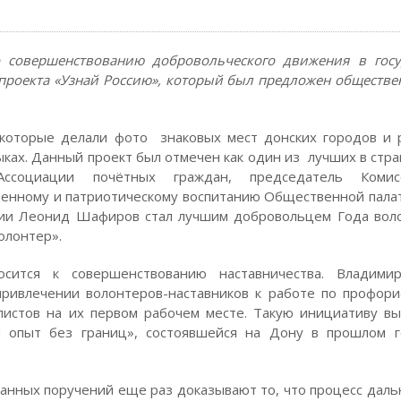
 совершенствованию добровольческого движения в госу
проекта «Узнай Россию», который был предложен обществ
 которые делали фото знаковых мест донских городов и 
ах. Данный проект был отмечен как один из лучших в стран
Ассоциации почётных граждан, председатель Коми
енному и патриотическому воспитанию Общественной пала
ии Леонид Шафиров стал лучшим добровольцем Года вол
олонтер».
сится к совершенствованию наставничества. Владими
привлечении волонтеров-наставников к работе по профор
листов на их первом рабочем месте. Такую инициативу в
и опыт без границ», состоявшейся на Дону в прошлом г
данных поручений еще раз доказывают то, что процесс дал