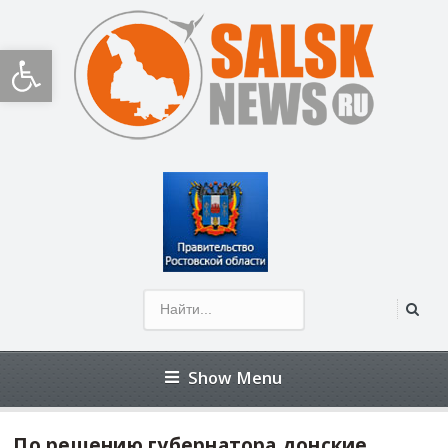
Открыть панель инструментов
Show Menu
По решению губернатора донские