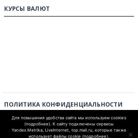
КУРСЫ ВАЛЮТ
ПОЛИТИКА КОНФИДЕНЦИАЛЬНОСТИ
Политика конфиденциальности
Для повышения удобства сайта мы используем cookies
(
подробнее
). К сайту подключены сервисы
Yandex.Metrika, LiveInternet, top.mail.ru, которые также
использует файлы cookie (
подробнее
).