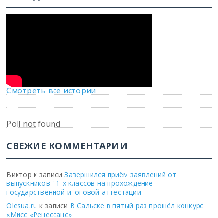
Смотреть все истории
Poll not found
СВЕЖИЕ КОММЕНТАРИИ
Виктор
к записи
Завершился приём заявлений от
выпускников 11-х классов на прохождение
государственной итоговой аттестации
Olesua.ru
к записи
В Сальске в пятый раз прошёл конкурс
«Мисс «Ренессанс»