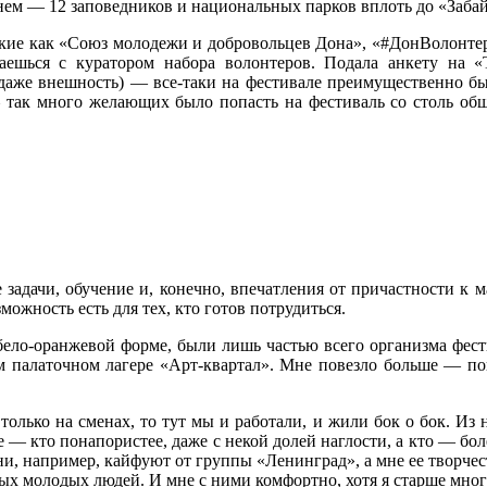
нем — 12 заповедников и национальных парков вплоть до «Забай
такие как «Союз молодежи и добровольцев Дона», «#ДонВолонте
аешься с куратором набора волонтеров. Подала анкету на
 даже внешность) — все-таки на фестивале преимущественно бы
 так много желающих было попасть на фестиваль со столь об
задачи, обучение и, конечно, впечатления от причастности к м
можность есть для тех, кто готов потрудиться.
ело-оранжевой форме, были лишь частью всего организма фест
м палаточном лагере «Арт-квартал». Мне повезло больше — по
олько на сменах, то тут мы и работали, и жили бок о бок. Из 
 — кто понапористее, даже с некой долей наглости, а кто — бол
они, например, кайфуют от группы «Ленинград», а мне ее творчес
ых молодых людей. И мне с ними комфортно, хотя я старше мног