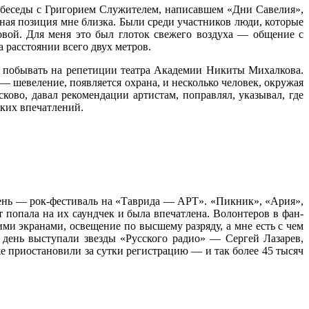
ь беседы с Григорием Служителем, написавшем «Дни Савелия»,
ная позиция мне близка. Были среди участников люди, которые
вой. Для меня это был глоток свежего воздуха — общение с
 расстоянии всего двух метров.
сь побывать на репетиции театра Академии Никиты Михалкова.
 — шевеление, появляется охрана, и несколько человек, окружая
ово, давал рекомендации артистам, поправлял, указывал, где
рких впечатлений.
 день — рок-фестиваль на «Таврида — АРТ». «Пикник», «Ария»,
 попала на их саундчек и была впечатлена. Волонтеров в фан-
ми экранами, освещение по высшему разряду, а мне есть с чем
й день выступали звезды «Русского радио» — Сергей Лазарев,
е приостановили за сутки регистрацию — и так более 45 тысяч