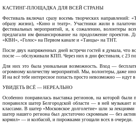
КАСТИНГ-ПЛОЩАДКА ДЛЯ ВСЕЙ СТРАНЫ
Фестиваль включал сразу восемь творческих направлений: «
образу жизни), «Кино и театр». Участники жили в палаточ
фестивальных мероприятий, и, к сожалению, волонтеры всег
предлагали им финансирование на продолжение проектов. Дл
«КВН», «Голос» на Первом канале и «Танцы» на ТНТ.
После двух напряженных дней встречи гостей я думала, что вс
после — обслуживали КПП. Через них в дни фестиваля, с 23 по
Для них это была уникальная возможность. Вход — бесплат
огромному количеству мероприятий. Мы, волонтеры, даже иног
И на всё тебе интересное попасть просто невозможно — идут в
УВИДЕТЬ ВСЁ — НЕРЕАЛЬНО
Особенно понравилась выставка регионов, на которой были п
понравился шатер Белгородской области — в ней музыкант и
классами. В шатер «Московское долголетие» шли за лекциями
шатер нашего региона был достаточно скромным — без активн
кормил» — и колбасой, и пирожками угощали всех в очереди.