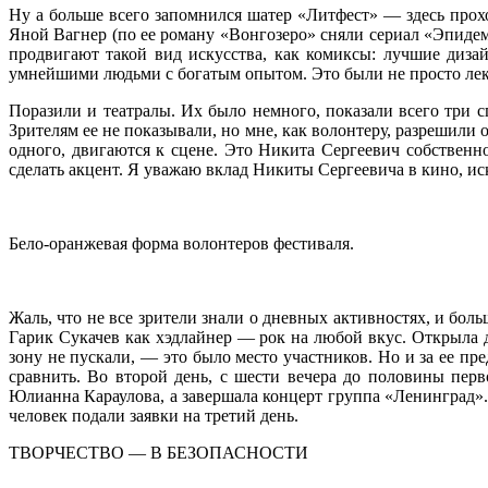
Ну а больше всего запомнился шатер «Литфест» — здесь прох
Яной Вагнер (по ее роману «Вонгозеро» сняли сериал «Эпидем
продвигают такой вид искусства, как комиксы: лучшие диз
умнейшими людьми с богатым опытом. Это были не просто лекц
Поразили и театралы. Их было немного, показали всего три 
Зрителям ее не показывали, но мне, как волонтеру, разрешили 
одного, двигаются к сцене. Это Никита Сергеевич собственн
сделать акцент. Я уважаю вклад Никиты Сергеевича в кино, иск
Бело-оранжевая форма волонтеров фестиваля.
Жаль, что не все зрители знали о дневных активностях, и бо
Гарик Сукачев как хэдлайнер — рок на любой вкус. Открыла д
зону не пускали, — это было место участников. Но и за ее п
сравнить. Во второй день, с шести вечера до половины перв
Юлианна Караулова, а завершала концерт группа «Ленинград».
человек подали заявки на третий день.
ТВОРЧЕСТВО — В БЕЗОПАСНОСТИ