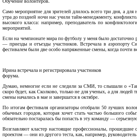
Обучение волонтеров.
Само мероприятие для зрителей длилось всего три дня, а для 
утра до поздней ночи нас учили тайм-менеджменту, конфликто
высокого класса: например, преподаватель по конфликтолог
мероприятий.
Если на чемпионате мира по футболу у меня было достаточно 
— приезды и отъезды участников. Встречала в аэропорту Си
фестивалем были две особо напряженные смены, когда почти в
Ирина встречала и регистрировала участников
форума.
Думаю, немногие если не следили за СМИ, то слышали о «Тав
скоро будет, как Сколково, только не для ученых, а для люде
смены начались в мае и завершатся в октябре.
По итогам фестиваля организаторы отобрали 50 лучших волонт
обычных городов, которая хочет стать частью большого соб
обязательно постаралась бы попасть в эту команду — серьезну
Возглавляют кластер настоящие профессионалы, прошедшие ос
проектом — они из другого теста, как, например, руководите