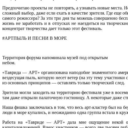
Предпочитаю проекты не повторять, а узнавать новые места. Н
сложный выбор, даже если ехать в качестве зрителя. Где еще 
самого режиссера? За эти три дня ты можешь совершенно бесп
жизнь не заработать и в отпусках не наездиться на творческ
концентрат творчества дает только этот фестиваль.
#АРТПЫЛЬ И ПЕСНИ В МОРЕ
Территория форума напоминала музей под открытым
небом.
«Таврида — АРТ» организована наподобие знаменитого амери
вездесущая пыль, которую несет ветер (на эту тему участники
из основных принципов — оставлять только творческий след.
Зрители могли заходить на территорию фестиваля уже в восемь 
там даже открыли палаточную гостиницу. А некоторые даже ст
Наша фишка заключалась в том, что весь арт-кластер был на б
люди в море купались, и неожиданно одна группа встала в круж
Работа на «Тавриде — АРТ» дала мне ощущение некой окр
капиталовложений. Взнос участников — всего две тысячи руб