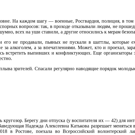
уровне. На каждом шагу — военные, Росгвардия, полиция, в то
спорных вопросов: так, в проходе отказывали людям, не прошед
шумно, всех на уши ставили, а другие относились к мерам безоп
ии его не продавали, пьяных не пускали в шаттлы, которые
е за алкоголем, а за впечатлениями. Может, кто и проехал, за
лось встретить выпивших и конфликтующих. Еще организаторы
естно.
аплыва зрителей. Спасали регулярно наводящие порядок молоды
ь кругозор. Берегу дни отпуска (у воспитателя их — 42) для ин
Заведующая Надежда Алексеевна Катькова разрешает меняться в
018 в Ростове, поехала во Всероссийский волонтерский ла