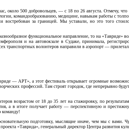
нас, около 500 добровольцев, — с 18 по 26 августа. Отмечу, чт
логии, командообразованию, медицине, навыкам работы с толпой
ии востребован за границей. Мы уставали, но это того стоил
разнообразное функциональное направление, то на «Тавриде» в
мферополя и на автовокзале в Судаке, принимала, регистриро
сех транспортных волонтеров направили в аэропорт — прилетала,
риде — АРТ», а этот фестиваль открывает огромные возможнос
й творческих профессий. Там строят городок, где непрерывно бу
еров возрастом от 18 до 35 лет на стажировку, по результатам
ытия, а в итоге получает работу — перспективную и престижн
ю команду!
новательную подготовку, мыслящие иначе, чем мы с вами. Чув
ль проекта «Таврида», генеральный директор Центра развития к