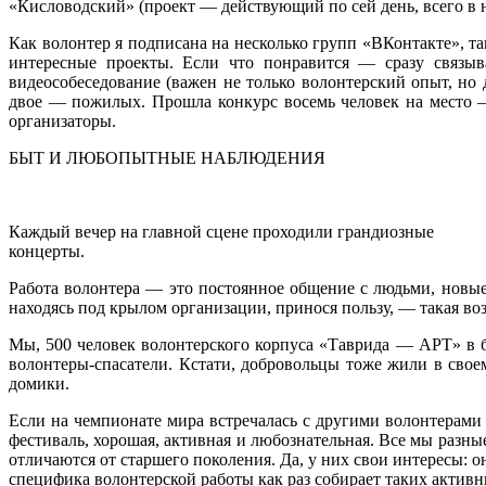
«Кисловодский» (проект — действующий по сей день, всего в 
Как волонтер я подписана на несколько групп «ВКонтакте», 
интересные проекты. Если что понравится — сразу связыв
видеособеседование (важен не только волонтерский опыт, но
двое — пожилых. Прошла конкурс восемь человек на место –
организаторы.
БЫТ И ЛЮБОПЫТНЫЕ НАБЛЮДЕНИЯ
Каждый вечер на главной сцене проходили грандиозные
концерты.
Работа волонтера — это постоянное общение с людьми, новые 
находясь под крылом организации, принося пользу, — такая воз
Мы, 500 человек волонтерского корпуса «Таврида — АРТ» в б
волонтеры-спасатели. Кстати, добровольцы тоже жили в свое
домики.
Если на чемпионате мира встречалась с другими волонтерами т
фестиваль, хорошая, активная и любознательная. Все мы разные
отличаются от старшего поколения. Да, у них свои интересы: 
специфика волонтерской работы как раз собирает таких активн