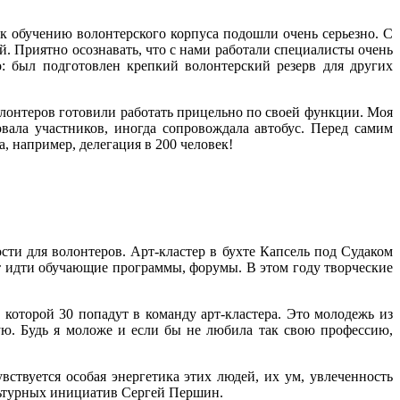
о к обучению волонтерского корпуса подошли очень серьезно. С
. Приятно осознавать, что с нами работали специалисты очень
о: был подготовлен крепкий волонтерский резерв для других
олонтеров готовили работать прицельно по своей функции. Моя
вала участников, иногда сопровождала автобус. Перед самим
 например, делегация в 200 человек!
ти для волонтеров. Арт-кластер в бухте Капсель под Судаком
дут идти обучающие программы, форумы. В этом году творческие
 которой 30 попадут в команду арт-кластера. Это молодежь из
ую. Будь я моложе и если бы не любила так свою профессию,
ствуется особая энергетика этих людей, их ум, увлеченность
ультурных инициатив Сергей Першин.