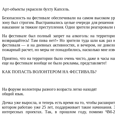
Арт-объекты украсили бухту Капсель.
Безопасность на фестивале обеспечивали на самом высоком 
зону был строгим. Выстраивались целые очереди для решения 
наказание за тяжкие преступления. Одни зрители реагировали 
На фестивале был полный запрет на алкоголь: на территор
возвращайтесь! Там пива нет!» Но зрители туда шли как раз н
фестиваля — и на дневных активностях, и вечером, не дове
пожарный расчет, но меры не понадобились, насколько мне изв
Приятно, что на территории было очень чисто, даже в часы н
еще на фестивале вообще не было рекламы, представляете!
КАК ПОПАСТЬ ВОЛОНТЕРОМ НА ФЕСТИВАЛЬ?
На форуме волонтеры разного возраста легко находят
общий язык.
Дочка уже выросла, и теперь есть время на то, чтобы расширит
котором работаю уже 25 лет, поддерживает такие начинания. 
интересных проектах. Так, в прошлом году, помимо ЧМ-2