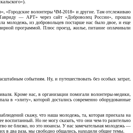
кальского»).
р», «Городские волонтеры ЧМ-2018» и другие. Там отслеживаю
 «Тавриду — АРТ» через сайт «Доброволец России», прошла
ла молодежь, из добровольцев постарше нас было двое, и еще
ширной программой. Плюс проезд, жилье, питание оплачивали
асштабным событиям. Ну, и путешествовать без особых затрат,
иваля. Кроме нас, в организации помогали волонтеры-медики,
пала в «элиту», которой достались современно оборудованные
наблюдений скажу, что наша молодежь, та, которая приехала на
ее воспитанный. Но не могу сказать, что они чем-то разительно
тво не близко, но это нюансы. У нас замечательная молодежь —
их в два раза, мы свободно общались, находили общие темы.