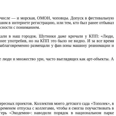
м числе — и морская, ОМОН, чоповцы. Допуск в фестивальную
шим в интернете регистрацию, или тем, кто был ранее отбывал
асности с пониманием.
 ехали в наш городок. Шутники даже кричали у КПП: «Люди,
ранее употребив, но на КПП это было не видно. И за все время
 заблаговременно размещали у фан-зоны машину реанимации и
е люди и множество урн, часто выглядящих как арт-объекты. А
тересных проектов. Коллектив моего детского сада «Тополек», в
ременем отпуска с коллегами, чтобы я смогла поучаствовать в
герь «Экодемия»: наводили порядок в национальном парке