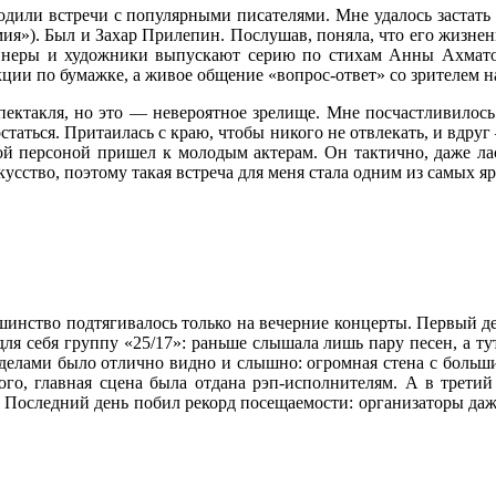
одили встречи с популярными писателями. Мне удалось застат
ия»). Был и Захар Прилепин. Послушав, поняла, что его жизнен
айнеры и художники выпускают серию по стихам Анны Ахмато
ии по бумажке, а живое общение «вопрос-ответ» со зрителем на
спектакля, но это — невероятное зрелище. Мне посчастливило
остаться. Притаилась с краю, чтобы никого не отвлекать, и вдруг
ой персоной пришел к молодым актерам. Он тактично, даже ласк
усство, поэтому такая встреча для меня стала одним из самых я
льшинство подтягивалось только на вечерние концерты. Первый
ля себя группу «25/17»: раньше слышала лишь пару песен, а тут
ределами было отлично видно и слышно: огромная стена с больши
ого, главная сцена была отдана рэп-исполнителям. А в трети
 Последний день побил рекорд посещаемости: организаторы даж