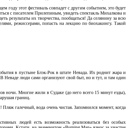
ем году этот фестиваль совпадет с другим событием, это будет
титься с писателем Прилепиным, увидеть спектакль Михалкова и
ть результаты их творчества, пообщаться! Да селянину за всю
телями, режиссерами, попасть на лекцию по биохакингу. Такой
бытия в пустыне Блэк-Рок в штате Невада. Их роднит жара и
В Неваде люди сами организуют свой быт, но и тут, и там один
сов ночи. Многие жили в Судаке (до него всего 15 минут езды),
нарушая границ.
! Пляж галечный, вода очень чистая. Запомнился момент, когда
тивных людей есть возможность реализоваться без особых
рами. Кстати, на знаменитом «Burning Man» взнос за участие