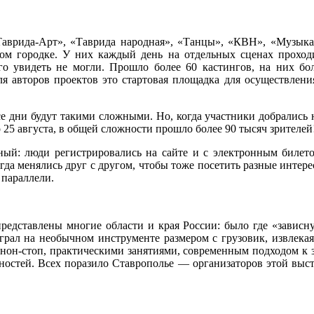
Таврида-Арт», «Таврида народная», «Танцы», «КВН», «Музыка
ном городке. У них каждый день на отдельных сценах проход
о увидеть не могли. Прошло более 60 кастингов, на них бол
я авторов проектов это стартовая площадка для осуществления
е дни будут такими сложными. Но, когда участники добрались на
 25 августа, в общей сложности прошло более 90 тысяч зрителей
ный: люди регистрировались на сайте и с электронным билето
да менялись друг с другом, чтобы тоже посетить разные интере
 параллели.
редставлены многие области и края России: было где «зависну
грал на необычном инструменте размером с грузовик, извлекая
 нон-стоп, практическими занятиями, современным подходом к 
остей. Всех поразило Ставрополье — организаторов этой выст