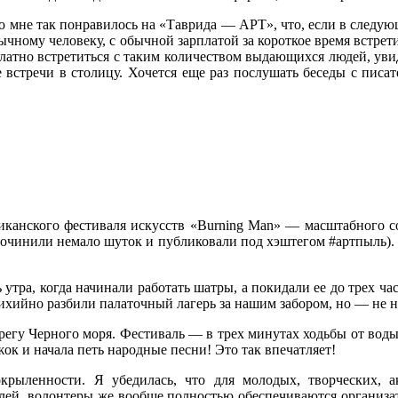
о мне так понравилось на «Таврида — АРТ», что, если в следующ
обычному человеку, с обычной зарплатой за короткое время встре
латно встретиться с таким количеством выдающихся людей, увиде
ие встречи в столицу. Хочется еще раз послушать беседы с писа
канского фестиваля искусств «Burning Man» — масштабного со
 сочинили немало шуток и публиковали под хэштегом #артпыль). 
утра, когда начинали работать шатры, а покидали ее до трех ча
ихийно разбили палаточный лагерь за нашим забором, но — не 
ерегу Черного моря. Фестиваль — в трех минутах ходьбы от воды
ок и начала петь народные песни! Это так впечатляет!
ыленности. Я убедилась, что для молодых, творческих, ак
лей, волонтеры же вообще полностью обеспечиваются организато