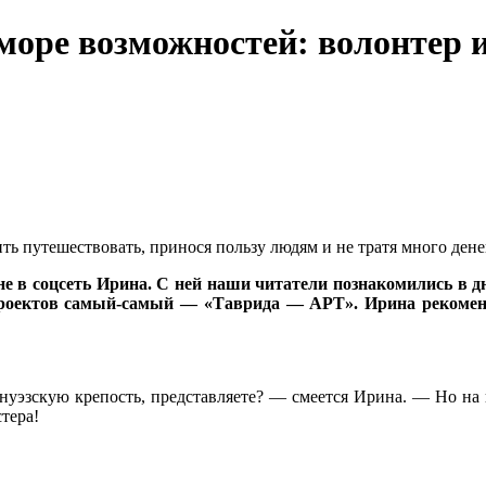
море возможностей: волонтер 
ть путешествовать, принося пользу людям и не тратя много дене
е в соцсеть Ирина. С ней наши читатели познакомились в дн
проектов самый-самый — «Таврида — АРТ». Ирина рекоменду
нуэзскую крепость, представляете? — смеется Ирина. — Но на н
тера!