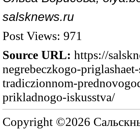
salsknews.ru
Post Views:
971
Source URL:
https://salsk
negrebeczkogo-priglashaet-
tradiczionnom-prednovogo
prikladnogo-iskusstva/
Copyright ©2026 Сальскнью