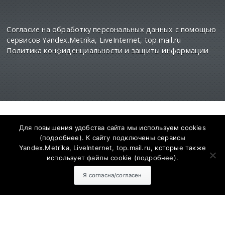
Согласие на обработку персональных данных с помощью
сервисов Yandex.Metrika, LiveInternet, top.mail.ru
Политика конфиденциальности и защиты информации
СМИ Сетевое издание "SalskNews" зарегистрировано
Для повышения удобства сайта мы используем cookies
федеральной службе по надзору
(
подробнее
). К сайту подключены сервисы
в сфере связи информационных технологий и
Yandex.Metrika, LiveInternet, top.mail.ru, которые также
массовых коммуникаций (РОСКОМНАДЗОР)
Регистрационный номер и дата принятия решения о
использует файлы cookie (
подробнее
).
регистрации ЭЛ № ФС 77 - 73811 от 28.09.2018 года
Адрес редакции: 347630, Ростовская обл., Сальский р-н,
Я согласна/согласен
г. Сальск, ул. Севастопольская, д. 12. Главный редактор
сайта - Муратов Сергей Александрович. Для детей
старше 16 лет.
Учредитель: АО «Дон-медиа». Контактные данные для
Роскомнадзора и государственных органов: 8-863-727-
10-22
salsknews@don.media