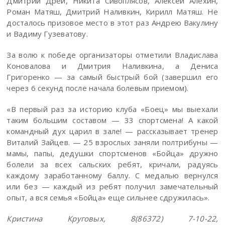
Дмитрий Дрей, Никита Сивоплясов, Алексей Алехин,
Роман Матяш, Дмитрий Наливкин, Кирилл Матяш. Не
досталось призовое место в этот раз Андрею Вакулину
и Вадиму Гузеватову.
За волю к победе организаторы отметили Владислава
Коновалова и Дмитрия Наливкина, а Дениса
Григоренко — за самый быстрый бой (завершил его
через 6 секунд после начала болевым приемом).
«В первый раз за историю клуба «Боец» мы выехали
таким большим составом — 33 спортсмена! А какой
командный дух царил в зале! — рассказывает тренер
Виталий Зайцев. — 25 взрослых заняли полтрибуны —
мамы, папы, дедушки спортсменов «Бойца» дружно
болели за всех сальских ребят, кричали, радуясь
каждому заработанному баллу. С медалью вернулся
или без — каждый из ребят получил замечательный
опыт, а вся семья «Бойца» еще сильнее сдружилась».
Кристина Круговых, 8(86372) 7-10-22,