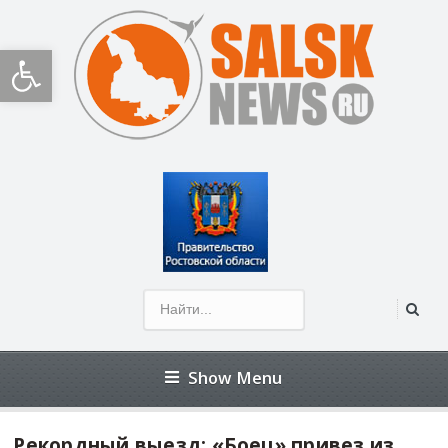
Открыть панель инструментов
Show Menu
Рекордный выезд: «Боец» привез из