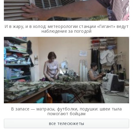
И в жару, и в холод: метеорологии станции «Гигант» ведут
наблюдение за погодой
В запасе — матрасы, футболки, подушки: швеи тыла
помогают бойцам
все телесюжеты