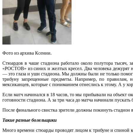
Фото из архива Ксении.
Стюардов в чаше стадиона работало около полутора тысяч, з
«РОСТОВ» из синих и желтых кресел. Два человека дежурят н
— это глаза и уши стадиона. Мы должны были не только помога
трибуну запрещенные предметы. Например, по правилам, н
мексиканцев, которые с пониманием отнеслись к этому. А у хо
Если матч начинался в 18 часов, то мы прибывали на объект ок
готовности стадиона. А за три часа до матча начинали пускать
После финального свистка зрители должны покинуть стадион в 
Такие разные болельщики
Много времени стюарды проводят лицом к трибуне и спиной к 