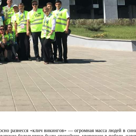
осно разнесся «клич викингов» — огромная масса людей в сини
рватские болельщики были спокойнее, увереннее в победе, нав