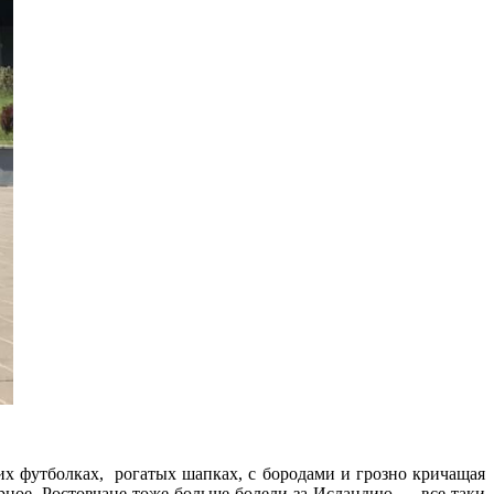
х футболках, рогатых шапках, с бородами и грозно кричащая
ерное. Ростовчане тоже больше болели за Исландию — все-таки