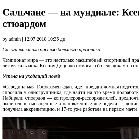
Сальчане — на мундиале: Ксе
стюардом
by admin | 12.07.2018 10:35 дп
Сальчанка стала частью большого праздника
Чемпионат мира — это настолько масштабный спортивный празд
летняя сальчанка Ксения Доценко помогала болельщикам на ст
Успела на уходящий поезд
«Середина мая. Госэкзамен сдан, идет преддипломная подгото
спросила у одногруппника, где найти на это время подработ
Набирали стюардов — контролеров-распорядителей, предпочти
были очень насыщенные и напряженные две недели — дописыв
получила аккредитацию, и 17-го уже работала на первом мач