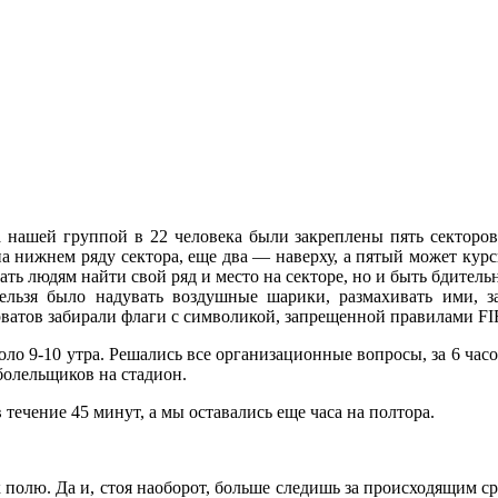
а нашей группой в 22 человека были закреплены пять секторов
а нижнем ряду сектора, еще два — наверху, а пятый может курс
ть людям найти свой ряд и место на секторе, но и быть бдительн
ельзя было надувать воздушные шарики, размахивать ими, з
рватов забирали флаги с символикой, запрещенной правилами FI
оло 9-10 утра. Решались все организационные вопросы, за 6 часо
 болельщиков на стадион.
течение 45 минут, а мы оставались еще часа на полтора.
полю. Да и, стоя наоборот, больше следишь за происходящим сре