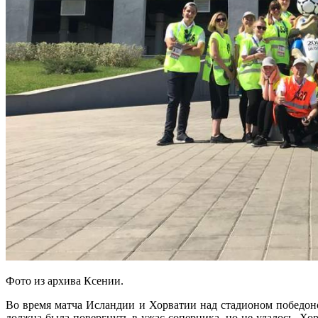
Фото из архива Ксении.
Во время матча Исландии и Хорватии над стадионом победон
должна была повергнуть в ужас соперника, но не удалось. Хо