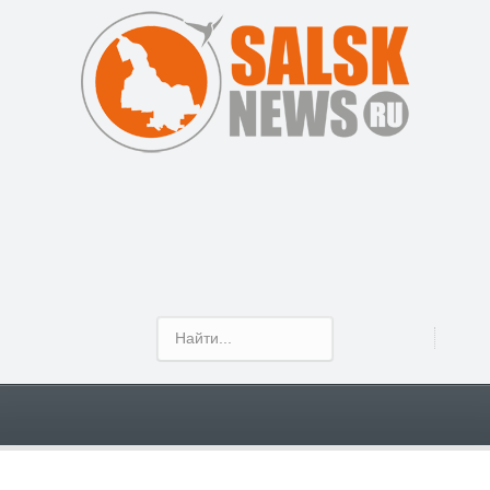
Show Menu
Сальчане заняты озеленением своих