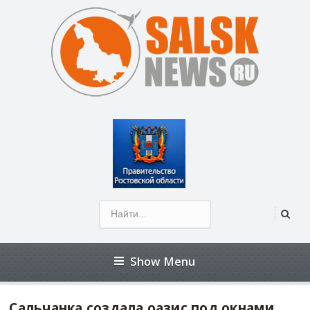
Открыть панель инструментов
Show Menu
Сальчанка создала оазис под окнами