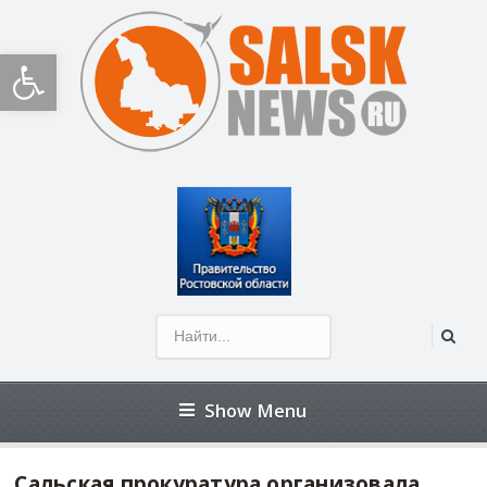
Открыть панель инструментов
Show Menu
Сальская прокуратура организовала