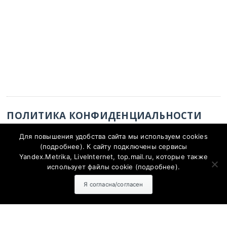
ПОЛИТИКА КОНФИДЕНЦИАЛЬНОСТИ
Для повышения удобства сайта мы используем cookies
Политика конфиденциальности
(
подробнее
). К сайту подключены сервисы
Yandex.Metrika, LiveInternet, top.mail.ru, которые также
использует файлы cookie (
подробнее
).
Я согласна/согласен
Согласие на обработку персональных данных с помощью
сервисов Yandex.Metrika, LiveInternet, top.mail.ru
Политика конфиденциальности и защиты информации