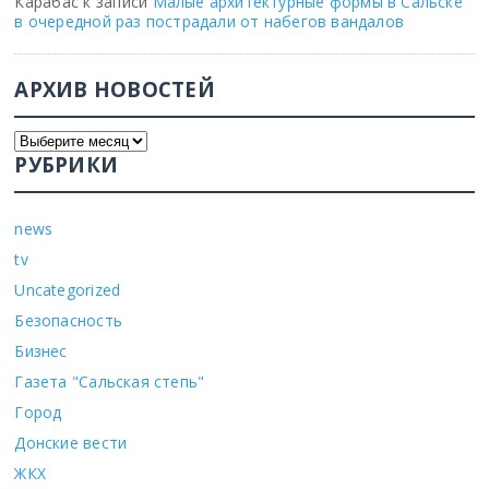
Карабас
к записи
Малые архитектурные формы в Сальске
в очередной раз пострадали от набегов вандалов
АРХИВ НОВОСТЕЙ
РУБРИКИ
news
tv
Uncategorized
Безопасность
Бизнес
Газета "Сальская степь"
Город
Донские вести
ЖКХ