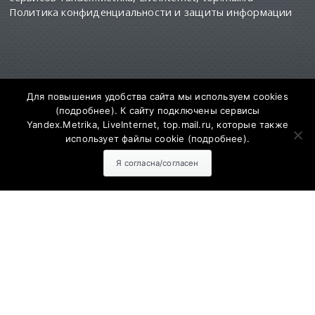
Политика конфиденциальности и защиты информации
Для повышения удобства сайта мы используем cookies
(
подробнее
). К сайту подключены сервисы
СМИ Сетевое издание "SalskNews" зарегистрировано
Yandex.Metrika, LiveInternet, top.mail.ru, которые также
федеральной службе по надзору
использует файлы cookie (
подробнее
).
в сфере связи информационных технологий и
массовых коммуникаций (РОСКОМНАДЗОР)
Регистрационный номер и дата принятия решения о
Я согласна/согласен
регистрации ЭЛ № ФС 77 - 73811 от 28.09.2018 года
Адрес редакции: 347630, Ростовская обл., Сальский р-н,
г. Сальск, ул. Севастопольская, д. 12. Главный редактор
сайта - Муратов Сергей Александрович. Для детей
старше 16 лет.
Учредитель: АО «Дон-медиа». Контактные данные для
Роскомнадзора и государственных органов: 8-863-727-
10-22
salsknews@don.media
Открыть статистику сайта