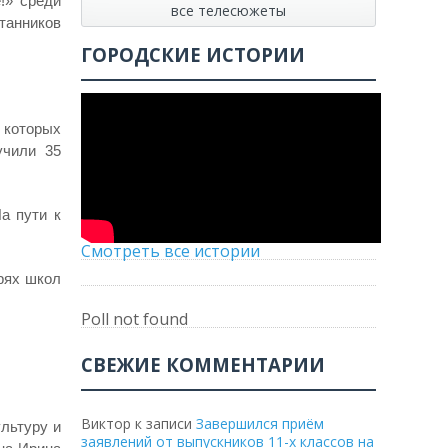
!» среди
все телесюжеты
танников
ГОРОДСКИЕ ИСТОРИИ
 которых
учили 35
а пути к
Смотреть все истории
рях школ
Poll not found
СВЕЖИЕ КОММЕНТАРИИ
Виктор
к записи
Завершился приём
льтуру и
заявлений от выпускников 11-х классов на