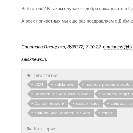
Всё готово? В таком случае — добро пожаловать в Ц
А всех причастных мы ещё раз поздравляем с Днём ф
Светлана Плещенко, 8(86372) 7-10-22,
omelpress@bk
salsknews
.
ru
Теги статьи:
2024
salsknews
новости ростовская обл
новости сальска. сальскньюс
новости спорт с
Сальск новости
сальск ньюс
сальская с
сальскньюс. новости сальска
спорт
Категории: