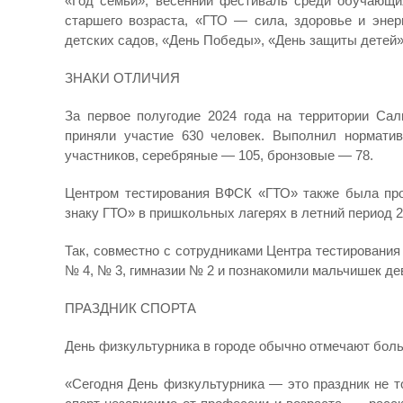
«Год семьи», весенний фестиваль среди обучающи
старшего возраста, «ГТО — сила, здоровье и энер
детских садов, «День Победы», «День защиты детей»
ЗНАКИ ОТЛИЧИЯ
За первое полугодие 2024 года на территории Сал
приняли участие 630 человек. Выполнил нормати
участников, серебряные — 105, бронзовые — 78.
Центром тестирования ВФСК «ГТО» также была пров
знаку ГТО» в пришкольных лагерях в летний период 2
Так, совместно с сотрудниками Центра тестировани
№ 4, № 3, гимназии № 2 и познакомили мальчишек де
ПРАЗДНИК СПОРТА
День физкультурника в городе обычно отмечают бол
«Сегодня День физкультурника — это праздник не т