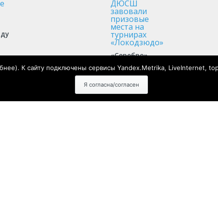
аду
«Серебро»
е
и «бронза»:
бнее
). К сайту подключены сервисы Yandex.Metrika, LiveInternet, to
дзюдоисты
ДЮСШ
Я согласна/согласен
завовали
призовые
места на
турнирах
«Локодзюдо»
Согласие на обработку персональных данных с
помощью сервисов Yandex.Metrika, LiveInternet,
top.mail.ru
Политика конфиденциальности и защиты