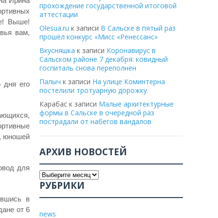
на Ирина
прохождение государственной итоговой
ортивных
аттестации
е! Выше!
Olesua.ru
к записи
В Сальске в пятый раз
вья вам,
прошёл конкурс «Мисс «Ренессанс»
Вкусняшка
к записи
Коронавирус в
Сальском районе 7 декабря: ковидный
госпиталь снова переполнен
Палыч
к записи
На улице Коминтерна
 дня его
постелили тротуарную дорожку
Карабас
к записи
Малые архитектурные
формы в Сальске в очередной раз
ающихся,
пострадали от набегов вандалов
ортивные
, юношей
АРХИВ НОВОСТЕЙ
овод для
РУБРИКИ
ившись в
дане от 6
news