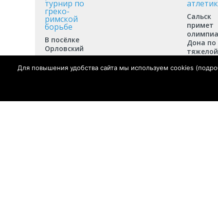
Сальск
примет
олимпи
В посёлке
Дона по
Орловский
тяжелой
состоялся
атлетик
региональный
Для повышения удобства сайта мы используем cookies (
подро
турнир по
греко-
римской
борьбе