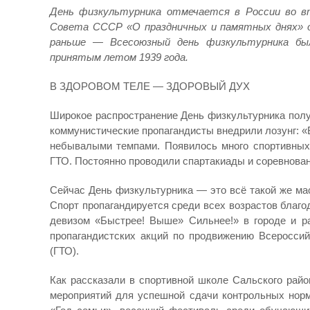
День физкультурника отмечается в России во вт
Совета СССР «О праздничных и памятных днях» о
раньше — Всесоюзный день физкультурника бы
принятым летом 1939 года.
В ЗДОРОВОМ ТЕЛЕ — ЗДОРОВЫЙ ДУХ
Широкое распространение День физкультурника получи
коммунистические пропагандисты внедрили лозунг: «
небывалыми темпами. Появилось много спортивных
ГТО. Постоянно проводили спартакиады и соревнован
Сейчас День физкультурника — это всё такой же ма
Спорт пропагандируется среди всех возрастов благ
девизом «Быстрее! Выше» Сильнее!» в городе и р
пропагандистских акций по продвижению Всероссийс
(ГТО).
Как рассказали в спортивной школе Сальского райо
мероприятий для успешной сдачи контрольных норм