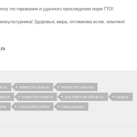
ентр тестирования и удачного прохождения норм ГТО!
изкультурника! Здоровья, мира, оптимизма всем, земляки!
.ru
асть
новости сальск
новости сальска
альск
новости спорта
ростовская область
сальск
тепь
сальский район
сальскньюс