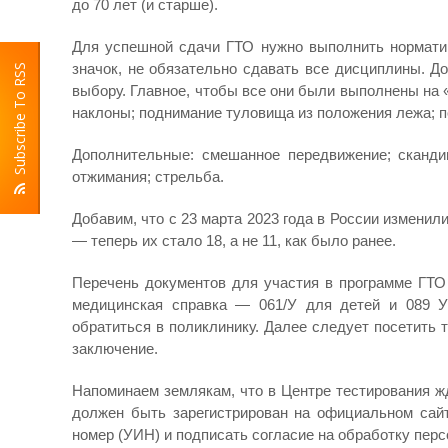
до 70 лет (и старше).
Для успешной сдачи ГТО нужно выполнить норматив
значок, не обязательно сдавать все дисциплины. Д
Subscribe To RSS
выбору. Главное, чтобы все они были выполнены на «
наклоны; поднимание туловища из положения лежа; п
Дополнительные: смешанное передвижение; скандин
отжимания; стрельба.
Добавим, что с 23 марта 2023 года в России измени
— теперь их стало 18, а не 11, как было ранее.
Перечень документов для участия в программе ГТО 
медицинская справка — 061/У для детей и 089 У
обратиться в поликлинику. Далее следует посетить 
заключение.
Напоминаем землякам, что в Центре тестирования ж
должен быть зарегистрирован на официальном сай
номер (УИН) и подписать согласие на обработку пер