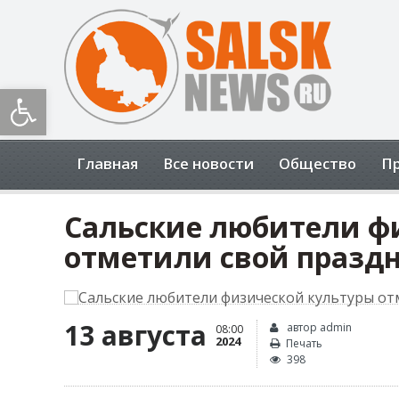
Открыть панель инструментов
Главная
Все новости
Общество
П
Сальские любители ф
отметили свой празд
13 августа
автор admin
08:00
2024
Печать
398