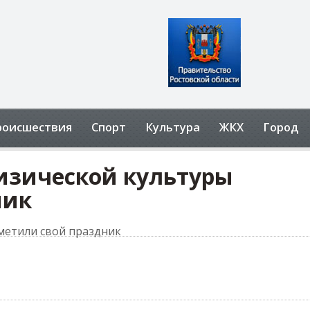
роисшествия
Спорт
Культура
ЖКХ
Город
изической культуры
ник