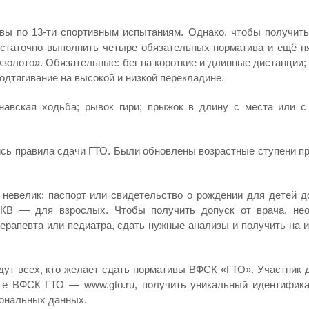
ы по 13-ти спортивным испытаниям. Однако, чтобы получить
остаточно выполнить четыре обязательных норматива и ещё п
золото». Обязательные: бег на короткие и длинные дистанции;
одтягивание на высокой и низкой перекладине.
авская ходьба; рывок гири; прыжок в длину с места или с 
лись правила сдачи ГТО. Были обновлены возрастные ступени п
невелик: паспорт или свидетельство о рождении для детей до
КВ — для взрослых. Чтобы получить допуск от врача, не
терапевта или педиатра, сдать нужные анализы и получить на 
дут всех, кто желает сдать нормативы ВФСК «ГТО». Участник 
те ВФСК ГТО — www.gto.ru, получить уникальный идентифик
сональных данных.