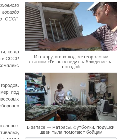
рховного
 гораздо
в СССР,
ти, когда
И в жару, и в холод: метеорологии
я в СССР
станции «Гигант» ведут наблюдение за
комплекс
погодой
городов.
мер, под
массовых
обороне»
ительных
В запасе — матрасы, футболки, подушки:
швеи тыла помогают бойцам
тиваль»,