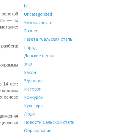
tv
Uncategorized
 золотой
ять — по
Безопасность
 метание;
Бизнес
Газета "Сальская степь"
разбега;
Город
Донские вести
ЖКХ
рограммы
Закон
Здоровье
 14 лет;
Истории
обходимо
Конкурсы
их основе
Культура
Люди
движения
Новости Сальской степи
ационный
Образование