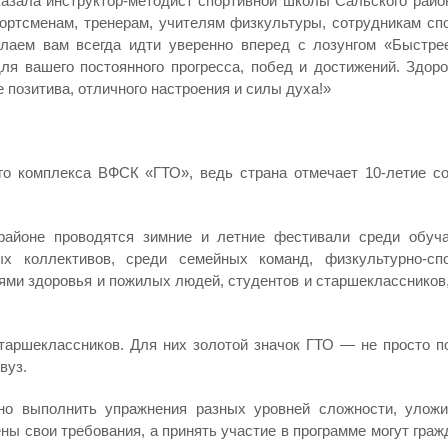
казала инструктор-методист спортивной школы Сальского райо
ртсменам, тренерам, учителям физкультуры, сотрудникам сп
елаем вам всегда идти уверенно вперед с лозунгом «Быстре
ля вашего постоянного прогресса, побед и достижений. Здоро
 позитива, отличного настроения и силы духа!»
о комплекса ВФСК «ГТО», ведь страна отмечает 10-летие со
районе проводятся зимние и летние фестивали среди обуч
х коллективов, среди семейных команд, физкультурно-сп
ями здоровья и пожилых людей, студентов и старшеклассников
таршеклассников. Для них золотой значок ГТО — не просто п
вуз.
жно выполнить упражнения разных уровней сложности, улож
ы свои требования, а принять участие в программе могут граж