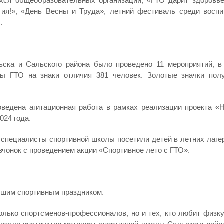
хся общеобразовательных организаций, «ГТО дарит здоровье
гия!», «День Весны и Труда», летний фестиваль среди воспи
.
ьска и Сальского района было проведено 11 мероприятий, в
вы ГТО на знаки отличия 381 человек. Золотые значки пол
едена агитационная работа в рамках реализации проекта «Н
024 года.
я специалисты спортивной школы посетили детей в летних лаге
вчонок с проведением акции «Спортивное лето с ГТО».
ьшим спортивным праздником.
олько спортсменов-профессионалов, но и тех, кто любит физку