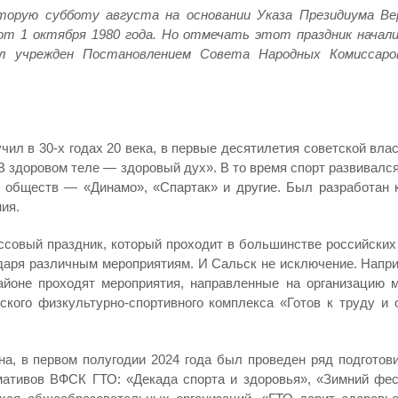
орую субботу августа на основании Указа Президиума Ве
т 1 октября 1980 года. Но отмечать этот праздник начали
л учрежден Постановлением Совета Народных Комиссаро
л в 30-х годах 20 века, в первые десятилетия советской влас
В здоровом теле — здоровый дух». В то время спорт развивалс
 обществ — «Динамо», «Спартак» и другие. Был разработан 
ия.
ссовый праздник, который проходит в большинстве российских 
одаря различным мероприятиям. И Сальск не исключение. Напри
айоне проходят мероприятия, направленные на организацию 
кого физкультурно-спортивного комплекса «Готов к труду и 
на, в первом полугодии 2024 года был проведен ряд подготов
ативов ВФСК ГТО: «Декада спорта и здоровья», «Зимний фес