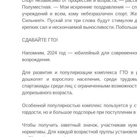
спорт независимо от профессии и возраста, — расс
Полуместная. — Мои искренние поздравления — спо
учреждений и всем, кому небезразличен спорт. Ж
Сильнее!». Пускай эти три слова будут стимулом д
крепких сил и нескончаемой выносливости. Побольше
СДАВАЙТЕ ГТО!
Напомним, 2024 год — юбилейный для современног
возрождения.
Для развития и популяризации комплекса ГТО в 
дошколят и взрослого населения, среди трудовы
спартакиады среди лиц с ограниченными возможност
допризывного возраста.
Особенной популярностью комплекс пользуется у с
гордости, но и большое подспорье при поступлении в 
Чтобы получить заветный значок, участникам ну
нормативы. Для каждой возрастной группы установлен