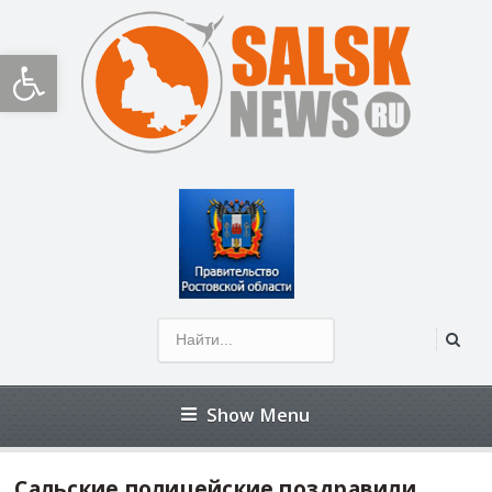
Открыть панель инструментов
Show Menu
Сальские полицейские поздравили