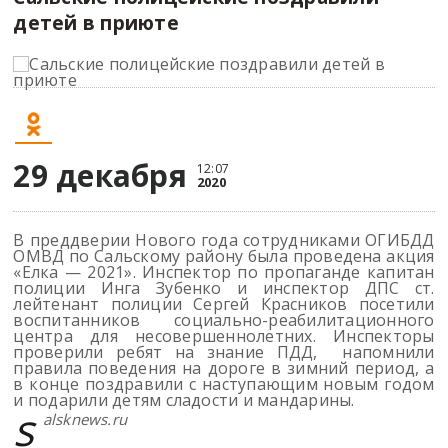
детей в приюте
29 декабря
12:07
2020
В преддверии Нового года сотрудниками ОГИБДД
ОМВД по Сальскому району была проведена акция
«Елка — 2021». Инспектор по пропаганде капитан
полиции Инга Зубенко и инспектор ДПС ст.
лейтенант полиции Сергей Красников посетили
воспитанников социально-реабилитационного
центра для несовершеннолетних. Инспекторы
подробнее
проверили ребят на знание ПДД, напомнили
правила поведения на дороге в зимний период, а
подробнее
в конце поздравили с наступающим новым годом
и подарили детям сладости и мандарины.
s
Я согласна/согласен
alsknews.ru