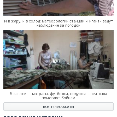
И в жару, и в холод: метеорологии станции «Гигант» ведут
наблюдение за погодой
В запасе — матрасы, футболки, подушки: швеи тыла
помогают бойцам
все телесюжеты