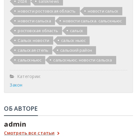
2024
salsknews
новости ростовская область
новости сальск
новости сальска
новости сальска. сальскньюс
ростовская область
сальск
Сальск новости
сальск ньюс
сальская степь
сальский район
сальскньюс
сальскньюс. новости сальска
Категории:
Закон
ОБ АВТОРЕ
admin
Смотреть все статьи