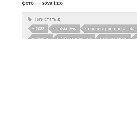
фото — sova.info
Теги статьи:
2022
salsknews
новости ростовская обл
сальск
Сальск новости
сальск ньюс
Категории:
Uncategorized
Общество
ОБ АВТОРЕ
admin
Смотреть все статьи