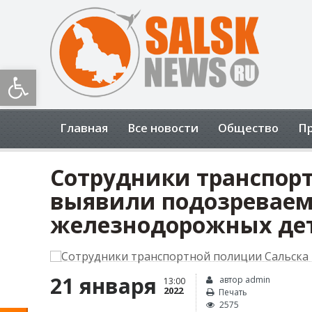
Открыть панель инструментов
Главная
Все новости
Общество
П
Сотрудники транспор
выявили подозреваем
железнодорожных де
21 января
автор admin
13:00
2022
Печать
2575