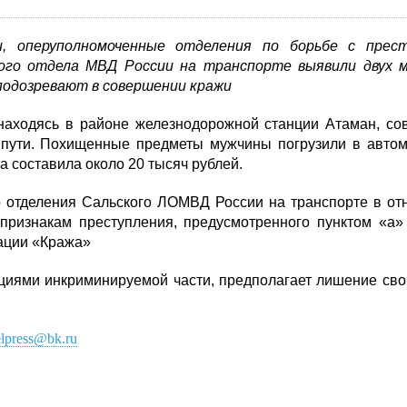
и, оперуполномоченные отделения по борьбе с прес
ного отдела МВД России на транспорте выявили двух 
 подозревают в совершении кражи
 находясь в районе железнодорожной станции Атаман, с
 пути. Похищенные предметы мужчины погрузили в авто
 составила около 20 тысяч рублей.
о отделения Сальского ЛОМВД России на транспорте в о
признакам преступления, предусмотренного пунктом «а»
рации «Кража»
циями инкриминируемой части, предполагает лишение св
lpress@bk.ru