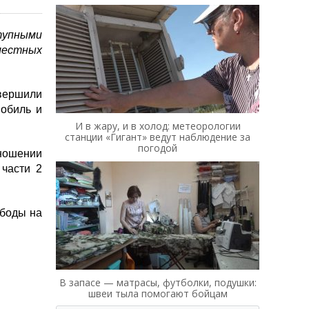
тупными
местных
овершили
мобиль и
И в жару, и в холод: метеорологии
станции «Гигант» ведут наблюдение за
погодой
тношении
 части 2
ободы на
В запасе — матрасы, футболки, подушки:
швеи тыла помогают бойцам