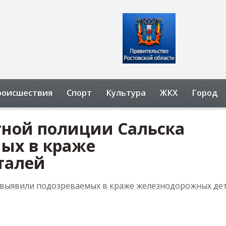
роисшествия
Спорт
Культура
ЖКХ
Город
тной полиции Сальска
ых в краже
талей