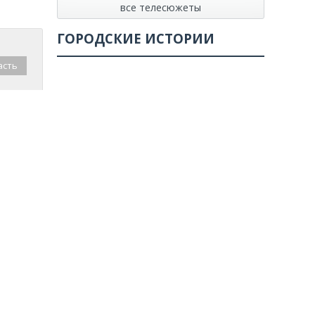
все телесюжеты
ГОРОДСКИЕ ИСТОРИИ
асть
Смотреть все истории
все статьи
Poll not found
СВЕЖИЕ КОММЕНТАРИИ
Виктор
к записи
Завершился приём
заявлений от выпускников 11-х классов на