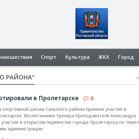
роисшествия
Спорт
Культура
ЖКХ
Город
О РАЙОНА"
н
ютировали в Пролетарске
0
спортивной школы Сальского района приняли участие в
олетарске. Воспитанники тренера-преподавателя Александра
 участие в открытом первенстве города Пролетарска по тяжё
лавы администрации