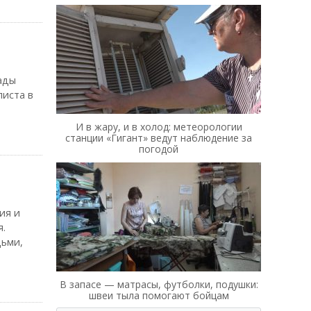
ады
листа в
И в жару, и в холод: метеорологии
станции «Гигант» ведут наблюдение за
погодой
ия и
я.
дьми,
В запасе — матрасы, футболки, подушки:
швеи тыла помогают бойцам