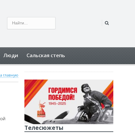
Люди
Сальская степь
а главную
лой
Телесюжеты