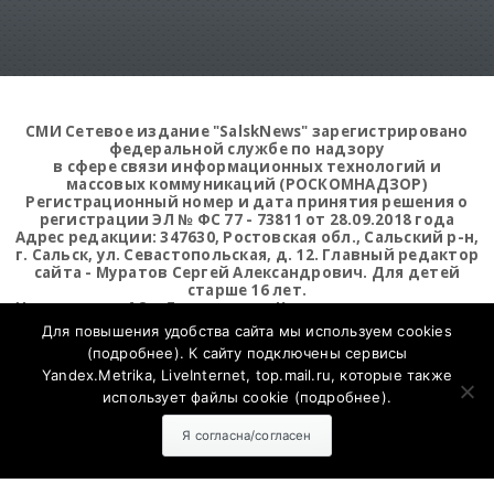
СМИ Сетевое издание "SalskNews" зарегистрировано
федеральной службе по надзору
в сфере связи информационных технологий и
массовых коммуникаций (РОСКОМНАДЗОР)
Регистрационный номер и дата принятия решения о
регистрации ЭЛ № ФС 77 - 73811 от 28.09.2018 года
Адрес редакции: 347630, Ростовская обл., Сальский р-н,
г. Сальск, ул. Севастопольская, д. 12. Главный редактор
сайта - Муратов Сергей Александрович. Для детей
старше 16 лет.
Учредитель: АО «Дон-медиа». Контактные данные для
Роскомнадзора и государственных органов: 8-863-727-
Для повышения удобства сайта мы используем cookies
10-22
salsknews@don.media
(
подробнее
). К сайту подключены сервисы
Yandex.Metrika, LiveInternet, top.mail.ru, которые также
использует файлы cookie (
подробнее
).
Открыть статистику сайта
Я согласна/согласен
Открыть статистику Liveinternet