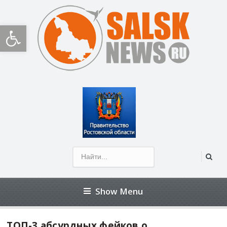
Открыть панель инструментов
Show Menu
ТОП-3 абсурдных фейков о