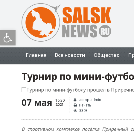
Открыть панель инструментов
Главная
Все новости
Общество
П
Турнир по мини-футб
07 мая
автор admin
16:30
2021
Печать
3393
В спортивном комплексе посёлка Приречный с