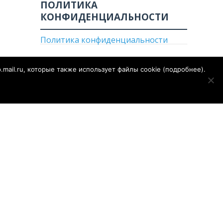
ПОЛИТИКА
КОНФИДЕНЦИАЛЬНОСТИ
Политика конфиденциальности
p.mail.ru, которые также использует файлы cookie (
подробнее
).
е
Огород
Газета «Сальская степь»
Конкурсы
е по надзору
РОСКОМНАДЗОР)
1 от 28.09.2018 года
ор сайта - Муратов Сергей Александрович. Для детей