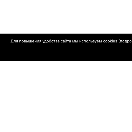
Для повышения удобства сайта мы используем cookies (
подро
Главная
Г
СМИ Сетевое
в сфере связ
Регистрационный ном
Адрес редакции: 347630, Ростовская обл., Сальский