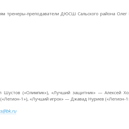
ниям тренеры-преподаватели ДЮСШ Сальского района Олег
л Шустов («Олимпик»), «Лучший защитник» — Алексей Хо
(«Легион-1»), «Лучший игрок» — Джавад Нуриев («Легион-1»
s@bk.ru