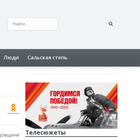
Люди
Сальская степь
Телесюжеты
довщине