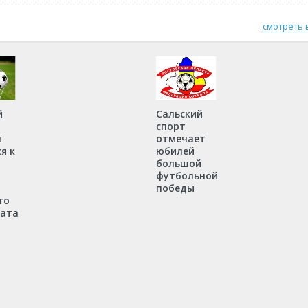
смотреть 
й
Сальский
спорт
ы
отмечает
я к
юбилей
большой
футбольной
победы
го
ата