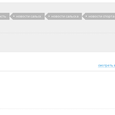
асть
новости сальск
новости сальска
новости спорта
смотреть 