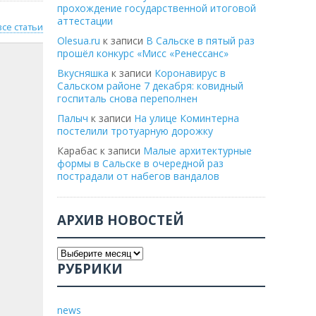
прохождение государственной итоговой
аттестации
все статьи
Olesua.ru
к записи
В Сальске в пятый раз
прошёл конкурс «Мисс «Ренессанс»
Вкусняшка
к записи
Коронавирус в
Сальском районе 7 декабря: ковидный
госпиталь снова переполнен
Палыч
к записи
На улице Коминтерна
постелили тротуарную дорожку
Карабас
к записи
Малые архитектурные
формы в Сальске в очередной раз
пострадали от набегов вандалов
АРХИВ НОВОСТЕЙ
РУБРИКИ
news