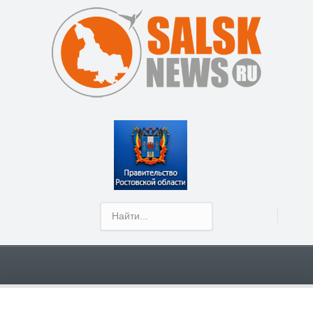
Show Menu
В Сальске даже детсадовцы участвуют