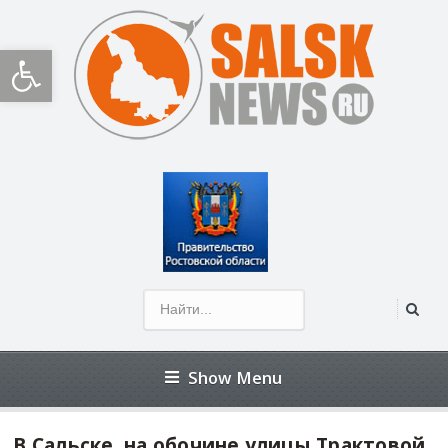
Открыть панель инструментов
Show Menu
В Сальске, на обочине улицы Трактовой,