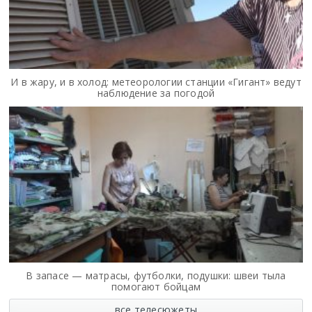
И в жару, и в холод: метеорологии станции «Гигант» ведут
наблюдение за погодой
В запасе — матрасы, футболки, подушки: швеи тыла
помогают бойцам
все телесюжеты