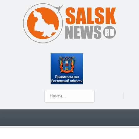
Show Menu
В Сальске убийце дали 9,5 года лишения