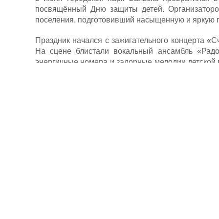
посвящённый Дню защиты детей. Организаторо
поселения, подготовивший насыщенную и яркую пр
Праздник начался с зажигательного концерта «С
На сцене блистали вокальный ансамбль «Радо
энергичные номера и задорные мелодии детской 
артисты детского вокального ансамбля «Малинки»
После концерта гостей ждали творческие и игро
раскрашиванию гипсовых фигурок. Дети с увлече
и забрали свои творения домой, как памятны
увлекательная игровая программа «Мир детств
танцевальные баттлы и командные игры.
А чуть позже стартовала ещё одна развлекательн
волшебное путешествие, чтобы отыскать заветные
Особую радость вызвала акция «Лето здесь»: каж
Праздник завершился отчётным концертом дет