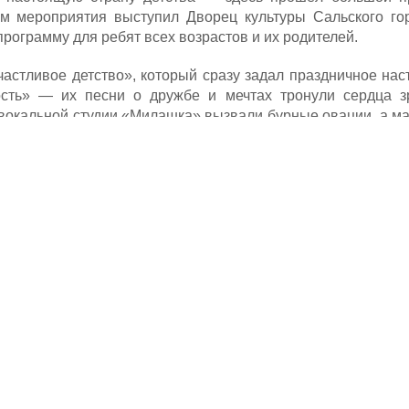
м мероприятия выступил Дворец культуры Сальского гор
ограмму для ребят всех возрастов и их родителей.
частливое детство», который сразу задал праздничное нас
сть» — их песни о дружбе и мечтах тронули сердца зр
вокальной студии «Милашка» вызвали бурные овации, а м
 покорили всех искренностью и артистизмом.
вые активности. На уютной площадке развернулся мастер-
нием превращали белые заготовки в яркие произведения и
й сувенир с праздника. Для самых активных была подго
а — мир чудес». Юных гостей ждали весёлые эстафеты, 
ая программа — «Три секрета радости», где ребята отправ
 секреты: смех, дружбу и доброту.
дому ребёнку в парке вручали яркий воздушный шарик.
ских творческих коллективов, который стал настоящим 