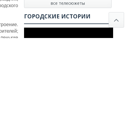
все телесюжеты
одского
ГОРОДСКИЕ ИСТОРИИ
троение.
ителей;
аленькие
класс по
скусства
товлена
Смотреть все истории
загадки,
Poll not found
лялись в
СВЕЖИЕ КОММЕНТАРИИ
Виктор
к записи
Завершился приём
парадом
заявлений от выпускников 11-х классов на