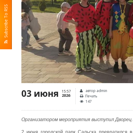
Subscribe To RSS
03 июня
автор admin
15:57
2026
Печать
147
Организатором мероприятия выступил Дворец к
2 июня городской парк Сальска превратился 