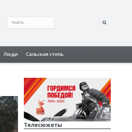
Люди
Сальская степь
Телесюжеты