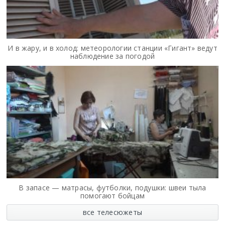
И в жару, и в холод: метеорологии станции «Гигант» ведут
наблюдение за погодой
В запасе — матрасы, футболки, подушки: швеи тыла
помогают бойцам
все телесюжеты