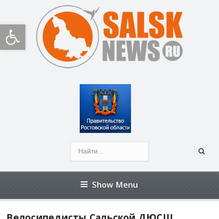
Открыть панель инструментов
Show Menu
Велосипедисты Сальской ДЮСШ