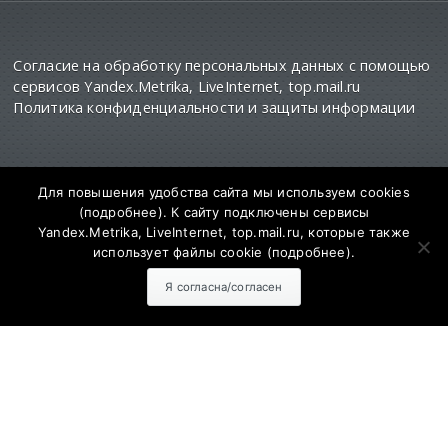
Согласие на обработку персональных данных с помощью
сервисов Yandex.Metrika, LiveInternet, top.mail.ru
Политика конфиденциальности и защиты информации
Для повышения удобства сайта мы используем cookies
(
подробнее
). К сайту подключены сервисы
Yandex.Metrika, LiveInternet, top.mail.ru, которые также
использует файлы cookie (
подробнее
).
СМИ Сетевое издание "SalskNews" зарегистрировано
федеральной службе по надзору
Я согласна/согласен
в сфере связи информационных технологий и
массовых коммуникаций (РОСКОМНАДЗОР)
Регистрационный номер и дата принятия решения о
регистрации ЭЛ № ФС 77 - 73811 от 28.09.2018 года
Адрес редакции: 347630, Ростовская обл., Сальский р-н,
г. Сальск, ул. Севастопольская, д. 12. Главный редактор
сайта - Муратов Сергей Александрович. Для детей
старше 16 лет.
Учредитель: АО «Дон-медиа». Контактные данные для
Роскомнадзора и государственных органов: 8-863-727-