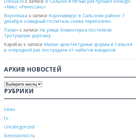
Olesua.ru
к записи
В Сальске в пятый раз прошёл конкурс
«Мисс «Ренессанс»
Вкусняшка
к записи
Коронавирус в Сальском районе 7
декабря: ковидный госпиталь снова переполнен
Палыч
к записи
На улице Коминтерна постелили
тротуарную дорожку
Карабас
к записи
Малые архитектурные формы в Сальске
в очередной раз пострадали от набегов вандалов
АРХИВ НОВОСТЕЙ
РУБРИКИ
news
tv
Uncategorized
Безопасность