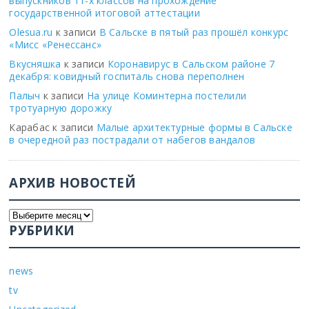
выпускников 11-х классов на прохождение
государственной итоговой аттестации
Olesua.ru
к записи
В Сальске в пятый раз прошёл конкурс
«Мисс «Ренессанс»
Вкусняшка
к записи
Коронавирус в Сальском районе 7
декабря: ковидный госпиталь снова переполнен
Палыч
к записи
На улице Коминтерна постелили
тротуарную дорожку
Карабас
к записи
Малые архитектурные формы в Сальске
в очередной раз пострадали от набегов вандалов
АРХИВ НОВОСТЕЙ
РУБРИКИ
news
tv