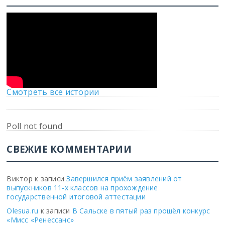
Смотреть все истории
Poll not found
СВЕЖИЕ КОММЕНТАРИИ
Виктор
к записи
Завершился приём заявлений от
выпускников 11-х классов на прохождение
государственной итоговой аттестации
Olesua.ru
к записи
В Сальске в пятый раз прошёл конкурс
«Мисс «Ренессанс»