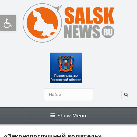
Открыть панель инструментов
Show Menu
«Законопослушный водитель»