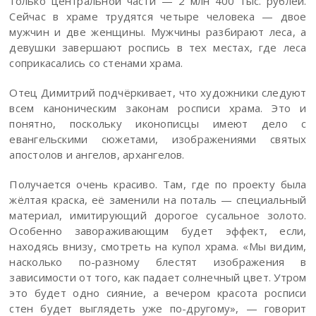
только центральной части — 2 млн 400 тыс. рублей.
Сейчас в храме трудятся четыре человека — двое
мужчин и две женщины. Мужчины разбирают леса, а
девушки завершают роспись в тех местах, где леса
соприкасались со стенами храма.
Отец Димитрий подчёркивает, что художники следуют
всем каноническим законам росписи храма. Это и
понятно, поскольку иконописцы имеют дело с
евангельскими сюжетами, изображениями святых
апостолов и ангелов, архангелов.
Получается очень красиво. Там, где по проекту была
жёлтая краска, её заменили на поталь — специальный
материал, имитирующий дорогое сусальное золото.
Особенно завораживающим будет эффект, если,
находясь внизу, смотреть на купол храма. «Мы видим,
насколько по-разному блестят изображения в
зависимости от того, как падает солнечный цвет. Утром
это будет одно сияние, а вечером красота росписи
стен будет выглядеть уже по-другому», — говорит