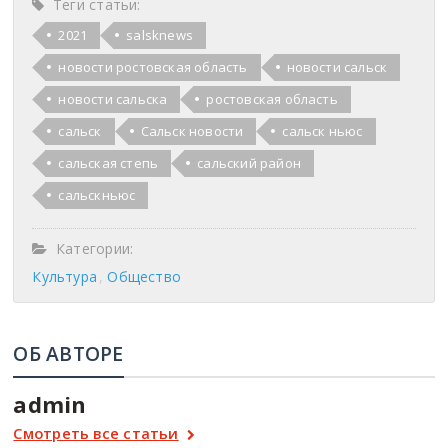
Теги статьи:
2021
salsknews
новости ростовская область
новости сальск
новости сальска
ростовская область
сальск
Сальск новости
сальск ньюс
сальская степь
сальский район
сальскньюс
Категории:
Культура
Общество
ОБ АВТОРЕ
admin
Смотреть все статьи