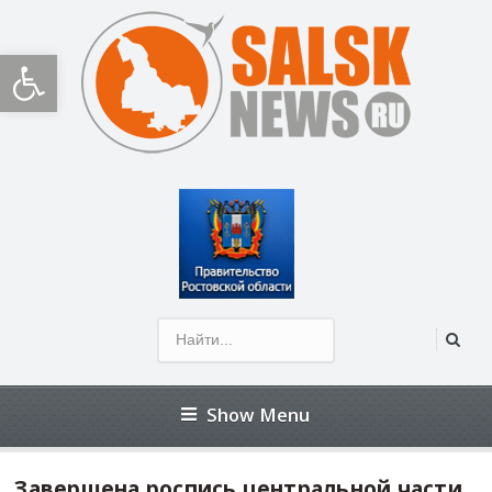
Открыть панель инструментов
Show Menu
Завершена роспись центральной части