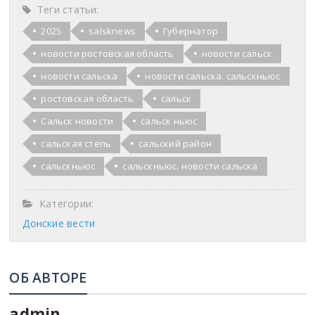
Теги статьи:
2025
salsknews
Губернатор
новости ростовская область
новости сальск
новости сальска
новости сальска. сальскньюс
ростовская область
сальск
Сальск новости
сальск ньюс
сальская степь
сальский район
сальскньюс
сальскньюс. новости сальска
Категории:
Донские вести
ОБ АВТОРЕ
admin