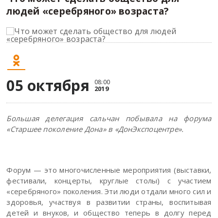
людей «серебряного» возраста?
05 октября
08:00
2019
Большая делегация сальчан побывала на форума
«Старшее поколение Дона» в «ДонЭкспоцентре».
Для повышения удобства сайта мы используем cookies
(
подробнее
). К сайту подключены сервисы
Форум — это многочисленные мероприятия (выставки,
Yandex.Metrika, LiveInternet, top.mail.ru, которые также
фестивали, концерты, круглые столы) с участием
использует файлы cookie (
подробнее
).
«серебряного» поколения. Эти люди отдали много сил и
Я согласна/согласен
здоровья, участвуя в развитии страны, воспитывая
детей и внуков, и общество теперь в долгу перед