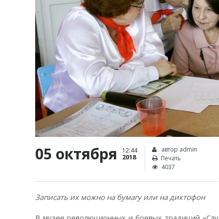
05 октября
автор admin
12:44
2018
Печать
4037
Записать их можно на бумагу или на диктофон
В музее революционных и боевых традиций «Слу