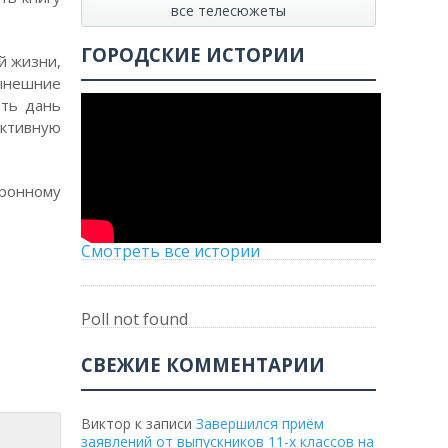
все телесюжеты
ГОРОДСКИЕ ИСТОРИИ
й жизни,
нынешние
ать дань
активную
тронному
Смотреть все истории
Poll not found
СВЕЖИЕ КОММЕНТАРИИ
Виктор
к записи
Завершился приём
заявлений от выпускников 11-х классов на