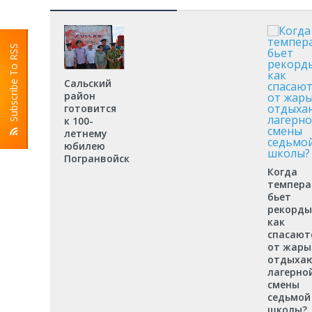
Subscribe To RSS
Сальский
район
готовится
к 100-
летнему
юбилею
Погранвойск
Когда
темпера
бьет
рекорды
как
спасают
от жары
отдыха
лагерно
смены
седьмой
школы?