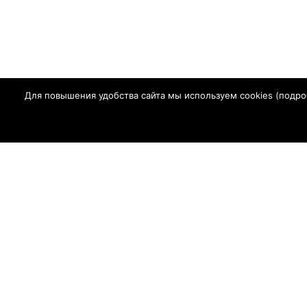
Для повышения удобства сайта мы используем cookies (
подро
Главная
Г
СМИ Сетевое
в сфере связ
Регистрационный ном
Адрес редакции: 347630, Ростовская обл., Сальский