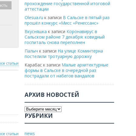
прохождение государственной итоговой
асть
аттестации
Olesua.ru
к записи
В Сальске в пятый раз
прошёл конкурс «Мисс «Ренессанс»
Вкусняшка
к записи
Коронавирус в
Сальском районе 7 декабря: ковидный
госпиталь снова переполнен
Палыч
к записи
На улице Коминтерна
постелили тротуарную дорожку
все статьи
Карабас
к записи
Малые архитектурные
формы в Сальске в очередной раз
пострадали от набегов вандалов
АРХИВ НОВОСТЕЙ
РУБРИКИ
news
все статьи