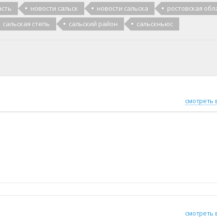
асть
новости сальск
новости сальска
ростовская обл
сальская степь
сальский район
сальскньюс
смотреть 
смотреть 