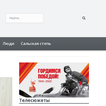
Люди
Сальская степь
Телесюжеты