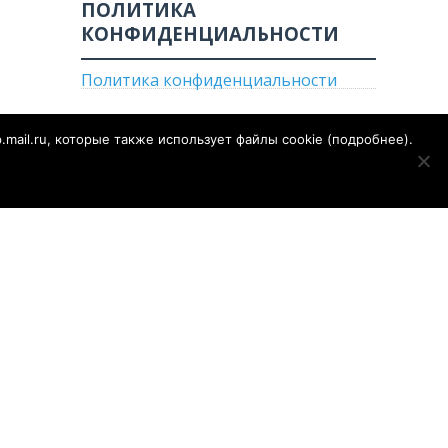
ПОЛИТИКА
КОНФИДЕНЦИАЛЬНОСТИ
Политика конфиденциальности
p.mail.ru, которые также использует файлы cookie (
подробнее
).
е
Огород
Газета «Сальская степь»
Конкурсы
е по надзору
РОСКОМНАДЗОР)
1 от 28.09.2018 года
ор сайта - Муратов Сергей Александрович. Для детей